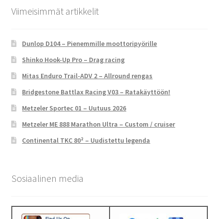
Viimeisimmät artikkelit
Dunlop D104 – Pienemmille moottoripyörille
Shinko Hook-Up Pro – Drag racing
Mitas Enduro Trail-ADV 2 – Allround rengas
Bridgestone Battlax Racing V03 – Ratakäyttöön!
Metzeler Sportec 01 – Uutuus 2026
Metzeler ME 888 Marathon Ultra – Custom / cruiser
Continental TKC 80² – Uudistettu legenda
Sosiaalinen media