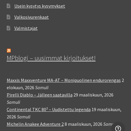
Usein kysytys kysymykset
Valkosivurenkaat
Valmistajat
MPblogi – uusimmat kirjoitukset!
Maxxis Maxxventure MA-AT – Monipuolinen endurorengas
2
elokuun, 2026
Samuli
Pirelli Diablo – Jälleen saatavilla
29 maaliskuun, 2026
Samuli
Continental TKC 80² – Uudistettu legenda
19 maaliskuun,
2026
Samuli
Michelin Anakee Adventure 2
8 maaliskuun, 2026
Samuli