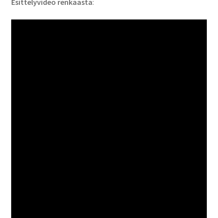
Esittelyvideo renkaasta
: