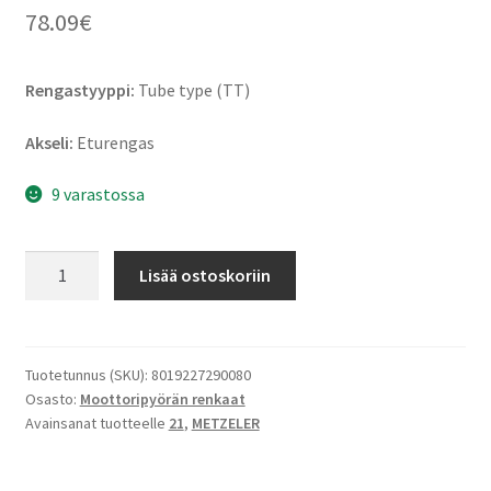
78.09
€
Rengastyyppi:
Tube type (TT)
Akseli:
Eturengas
9 varastossa
Metzeler
Lisää ostoskoriin
MC
360
Mid
Hard
Tuotetunnus (SKU):
8019227290080
Osasto:
Moottoripyörän renkaat
MST
Avainsanat tuotteelle
21
,
METZELER
90/90
-
21