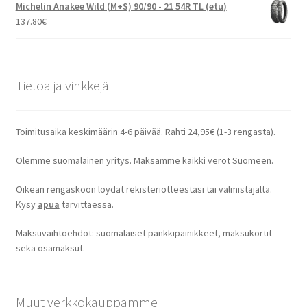
Michelin Anakee Wild (M+S) 90/90 - 21 54R TL (etu)
137.80
€
Tietoa ja vinkkejä
Toimitusaika keskimäärin 4-6 päivää. Rahti 24,95€ (1-3 rengasta).
Olemme suomalainen yritys. Maksamme kaikki verot Suomeen.
Oikean rengaskoon löydät rekisteriotteestasi tai valmistajalta.
Kysy
apua
tarvittaessa.
Maksuvaihtoehdot: suomalaiset pankkipainikkeet, maksukortit
sekä osamaksut.
Muut verkkokauppamme