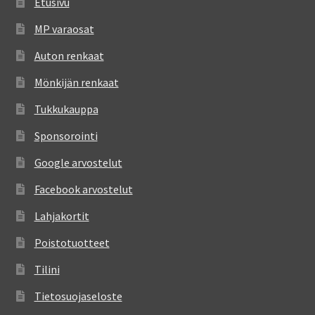
Etusivu
MP varaosat
Auton renkaat
Mönkijän renkaat
Tukkukauppa
Sponsorointi
Google arvostelut
Facebook arvostelut
Lahjakortit
Poistotuotteet
Tilini
Tietosuojaseloste