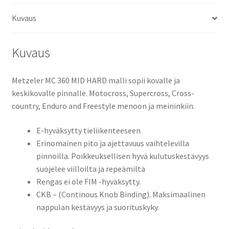
54M
Kuvaus
TT
(etu)
määrä
Kuvaus
Metzeler MC 360 MID HARD malli sopii kovalle ja
keskikovalle pinnalle. Motocross, Supercross, Cross-
country, Enduro and Freestyle menoon ja meininkiin.
E-hyväksytty tieliikenteeseen
Erinomainen pito ja ajettavuus vaihtelevilla
pinnoilla. Poikkeuksellisen hyvä kulutuskestävyys
suojelee viilloilta ja repeämiltä
Rengas ei ole FIM -hyväksytty.
CKB – (Continous Knob Binding). Maksimaalinen
nappulan kestävyys ja suorituskyky.