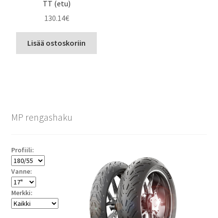
TT (etu)
130.14
€
Lisää ostoskoriin
MP rengashaku
Profiili:
Vanne:
Merkki: