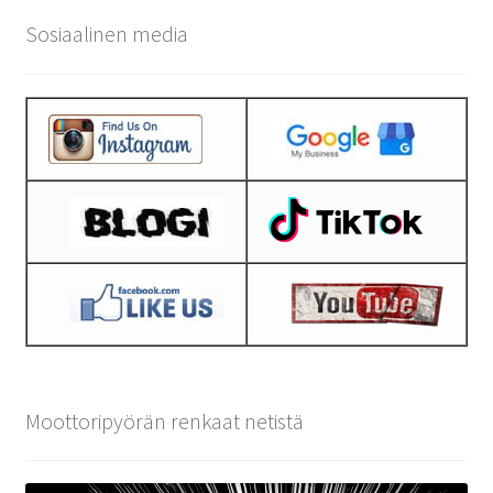
Sosiaalinen media
Moottoripyörän renkaat netistä