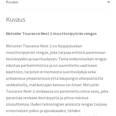
Kuvaus
Kuvaus
Metzeler Tourance Next 2 moottoripyörän rengas
Metzeler Tourance Next 2 on huippuluokan
moottoripyörän rengas, joka tarjoaa entistä paremman
kestävyyden ja suorituskyvyn. Tämä enduroluokan rengas
edustaa parhaimmistoa ja on suunniteltu vaativaan
käyttöön, tarjoten erinomaista suorituskykyä sekä
urbaanissa ympäristössä että kaupungin ulkopuolisilla
seikkailuilla, matkustajan kanssa tai ilman. Metzeler
Tourance Next 2 renkaassa on paranneltu silica-seos, joka
parantaa renkaan kestävyyttä ja pitoa märissä
olosuhteissa. Uuden teknologian ansiosta rengas tarjoaa
erinomaisen pidon ja ajovakauden, tehden