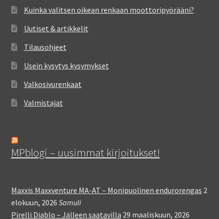
Kuinka valitsen oikean renkaan moottoripyörääni?
Uutiset & artikkelit
Tilausohjeet
Usein kysytys kysymykset
Valkosivurenkaat
Valmistajat
MPblogi – uusimmat kirjoitukset!
Maxxis Maxxventure MA-AT – Monipuolinen endurorengas
2
elokuun, 2026
Samuli
Pirelli Diablo – Jälleen saatavilla
29 maaliskuun, 2026