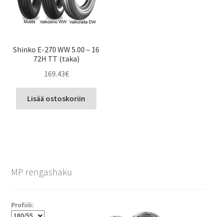
Shinko E-270 WW 5.00 – 16
72H TT (taka)
169.43
€
Lisää ostoskoriin
MP rengashaku
Profiili: