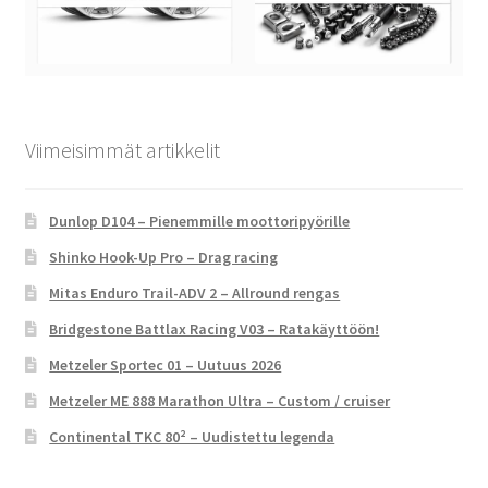
Viimeisimmät artikkelit
Dunlop D104 – Pienemmille moottoripyörille
Shinko Hook-Up Pro – Drag racing
Mitas Enduro Trail-ADV 2 – Allround rengas
Bridgestone Battlax Racing V03 – Ratakäyttöön!
Metzeler Sportec 01 – Uutuus 2026
Metzeler ME 888 Marathon Ultra – Custom / cruiser
Continental TKC 80² – Uudistettu legenda