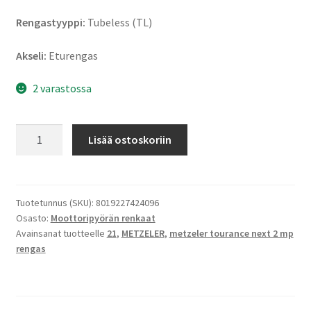
Rengastyyppi:
Tubeless (TL)
Akseli:
Eturengas
2 varastossa
Metzeler
Lisää ostoskoriin
Tourance
Next
2
90/90
Tuotetunnus (SKU):
8019227424096
Osasto:
Moottoripyörän renkaat
-
Avainsanat tuotteelle
21
,
METZELER
,
metzeler tourance next 2 mp
21
rengas
(54V)
TL
(etu)
määrä