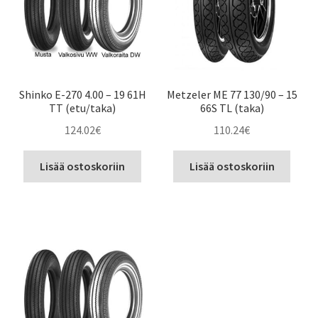
Shinko E-270 4.00 – 19 61H
Metzeler ME 77 130/90 – 15
TT (etu/taka)
66S TL (taka)
124.02
€
110.24
€
Lisää ostoskoriin
Lisää ostoskoriin