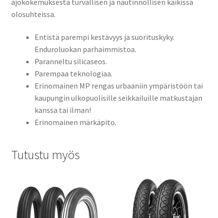
ajokokemuksesta turvallisen ja nautinnollisen kaikissa
olosuhteissa.
Entistä parempi kestävyys ja suorituskyky.
Enduroluokan parhaimmistoa.
Paranneltu silicaseos.
Parempaa teknologiaa.
Erinomainen MP rengas urbaaniin ympäristöön tai
kaupungin ulkopuolisille seikkailuille matkustajan
kanssa tai ilman!
Erinomainen märkäpito.
Tutustu myös