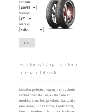
Profiili:
Vanne:
Merkki:
HAE
Moottoripyörän ja skootterin
renkaat edullisesti
Moottoripyörän, mopon ja skootterin
renkaat netistä. Laaja valikoima eri
merkkejä, malleja ja kokoja. Saatavilla
mm. Avon, Bridgestone, Continental,
Dunlop, Heidenau, Metzeler, Michelin,