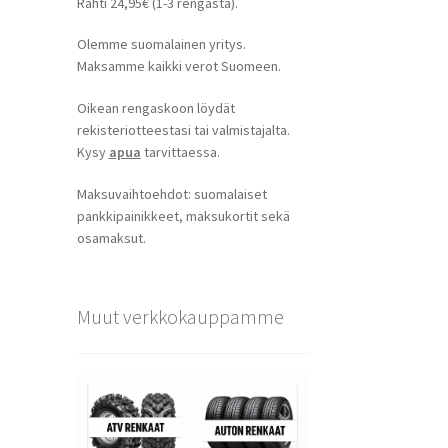
Rahti 24,95€ (1-3 rengasta).
Olemme suomalainen yritys.
Maksamme kaikki verot Suomeen.
Oikean rengaskoon löydät
rekisteriotteestasi tai valmistajalta.
Kysy
apua
tarvittaessa.
Maksuvaihtoehdot: suomalaiset
pankkipainikkeet, maksukortit sekä
osamaksut.
Muut verkkokauppamme