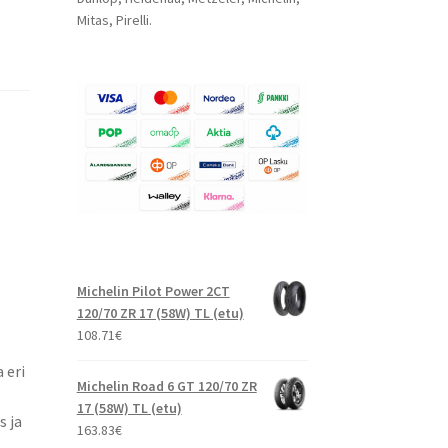
Mitas, Pirelli.
Michelin Pilot Power 2CT
120/70 ZR 17 (58W) TL (etu)
108.71
€
 eri
Michelin Road 6 GT 120/70 ZR
17 (58W) TL (etu)
s ja
163.83
€