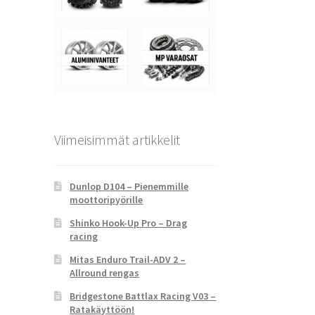
Viimeisimmät artikkelit
Dunlop D104 – Pienemmille
moottoripyörille
Shinko Hook-Up Pro – Drag
racing
Mitas Enduro Trail-ADV 2 –
Allround rengas
Bridgestone Battlax Racing V03 –
Ratakäyttöön!