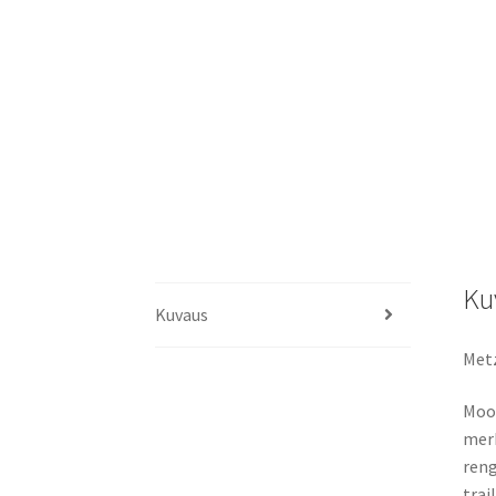
Ku
Kuvaus
Metz
Moot
merk
reng
trail