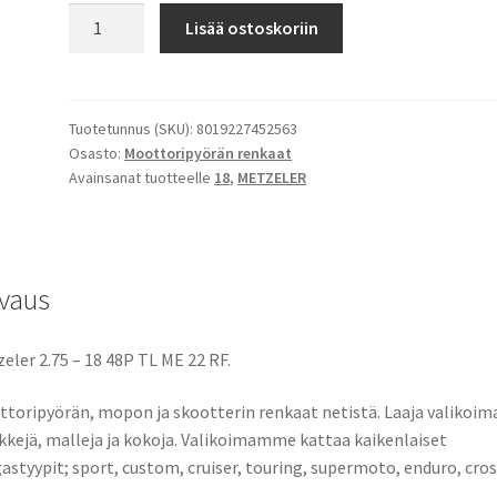
Metzeler
Lisää ostoskoriin
ME
22
RF.
2.75
Tuotetunnus (SKU):
8019227452563
Osasto:
Moottoripyörän renkaat
-
Avainsanat tuotteelle
18
,
METZELER
18
48P
TL
(etu/taka)
vaus
määrä
eler 2.75 – 18 48P TL ME 22 RF.
toripyörän, mopon ja skootterin renkaat netistä. Laaja valikoima
kejä, malleja ja kokoja. Valikoimamme kattaa kaikenlaiset
astyypit; sport, custom, cruiser, touring, supermoto, enduro, cros
.