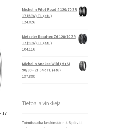
Michelin Pilot Road 4 120/70 ZR
17 (58W) TL (etu)
124.02
€
Metzeler Roadtec Z6 120/70 ZR
17 (58W) TL (etu)
104.11
€
Michelin Anakee Wild (M+S)
90/90 - 21 54R TL (etu)
137.80
€
Tietoa ja vinkkejä
– 17
Toimitusaika keskimäärin 4-6 päivää.