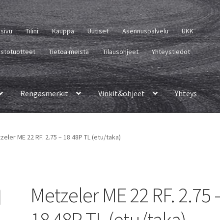
usivu
Tilini
Kauppa
Uutiset
Asennuspalvelu
UKK
istotuotteet
Tietoa meistä
Tilausohjeet
Yhteystiedot
Rengasmerkit
Vinkit&ohjeet
Yhteys
zeler ME 22 RF. 2.75 – 18 48P TL (etu/taka)
Metzeler ME 22 RF. 2.75 
18 48P TL (etu/taka)