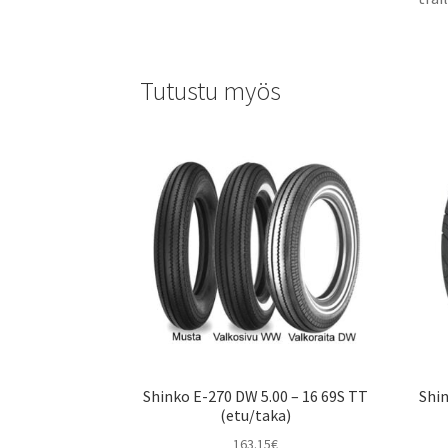
Tutustu myös
Shinko E-270 DW 5.00 – 16 69S TT
Shi
(etu/taka)
163.15
€