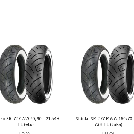
nko SR-777 WW 90/90 – 21 54H
Shinko SR-777 R WW 160/70 
TL (etu)
73H TL (taka)
125.55
€
188.25
€