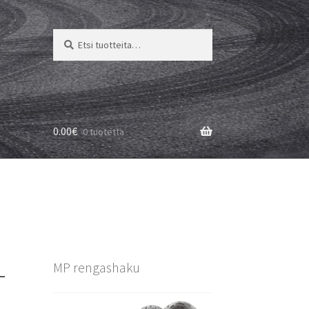
Etsi:
Haku
0.00
€
0 tuotetta
–
MP rengashaku