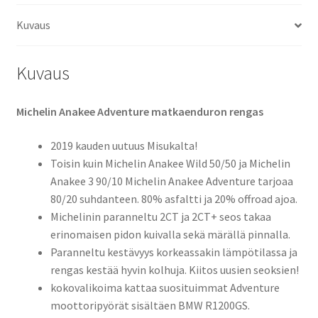
(etu)
Kuvaus
määrä
Kuvaus
Michelin Anakee Adventure matkaenduron rengas
2019 kauden uutuus Misukalta!
Toisin kuin Michelin Anakee Wild 50/50 ja Michelin
Anakee 3 90/10 Michelin Anakee Adventure tarjoaa
80/20 suhdanteen. 80% asfaltti ja 20% offroad ajoa.
Michelinin paranneltu 2CT ja 2CT+ seos takaa
erinomaisen pidon kuivalla sekä märällä pinnalla.
Paranneltu kestävyys korkeassakin lämpötilassa ja
rengas kestää hyvin kolhuja. Kiitos uusien seoksien!
kokovalikoima kattaa suosituimmat Adventure
moottoripyörät sisältäen BMW R1200GS.