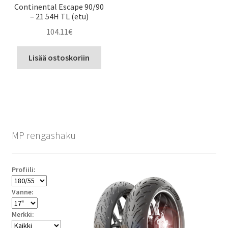
Continental Escape 90/90
– 21 54H TL (etu)
104.11
€
Lisää ostoskoriin
MP rengashaku
Profiili:
Vanne:
Merkki: