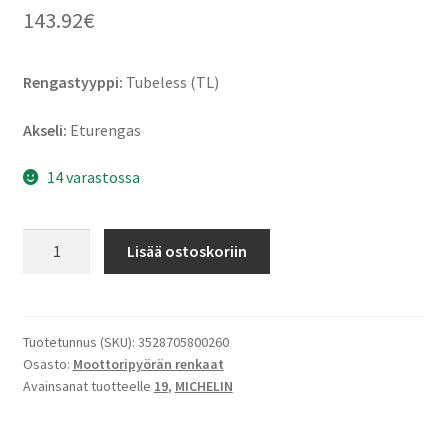
143.92
€
Rengastyyppi:
Tubeless (TL)
Akseli:
Eturengas
14 varastossa
Michelin
Lisää ostoskoriin
Anakee
Adventure
(M+S)
110/80
Tuotetunnus (SKU):
3528705800260
Osasto:
Moottoripyörän renkaat
R
Avainsanat tuotteelle
19
,
MICHELIN
19
59V
TL