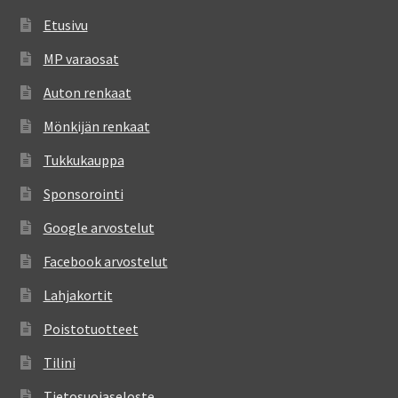
Etusivu
MP varaosat
Auton renkaat
Mönkijän renkaat
Tukkukauppa
Sponsorointi
Google arvostelut
Facebook arvostelut
Lahjakortit
Poistotuotteet
Tilini
Tietosuojaseloste