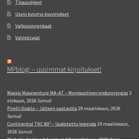
Tilausohjeet
Usein kysytys kysymykset
Valkosivurenkaat
Valmistajat
MPblogi – uusimmat kirjoitukset!
Maxxis Maxxventure MA-AT – Monipuolinen endurorengas
2
elokuun, 2026
Samuli
Pirelli Diablo – Jälleen saatavilla
29 maaliskuun, 2026
Samuli
Continental TKC 80² – Uudistettu legenda
19 maaliskuun,
2026
Samuli