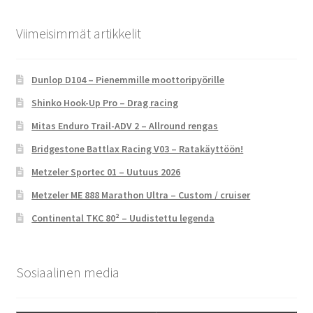
Viimeisimmät artikkelit
Dunlop D104 – Pienemmille moottoripyörille
Shinko Hook-Up Pro – Drag racing
Mitas Enduro Trail-ADV 2 – Allround rengas
Bridgestone Battlax Racing V03 – Ratakäyttöön!
Metzeler Sportec 01 – Uutuus 2026
Metzeler ME 888 Marathon Ultra – Custom / cruiser
Continental TKC 80² – Uudistettu legenda
Sosiaalinen media