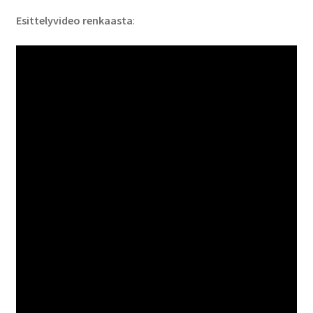
Esittelyvideo renkaasta
: