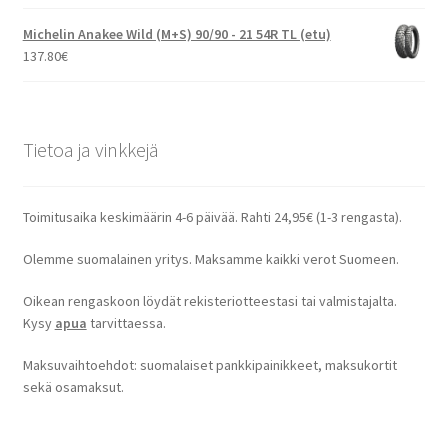
Michelin Anakee Wild (M+S) 90/90 - 21 54R TL (etu)
137.80
€
Tietoa ja vinkkejä
Toimitusaika keskimäärin 4-6 päivää. Rahti 24,95€ (1-3 rengasta).
Olemme suomalainen yritys. Maksamme kaikki verot Suomeen.
Oikean rengaskoon löydät rekisteriotteestasi tai valmistajalta.
Kysy
apua
tarvittaessa.
Maksuvaihtoehdot: suomalaiset pankkipainikkeet, maksukortit
sekä osamaksut.