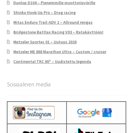
Dunlop D104 – Pienemmille moottoripyörille
Shinko Hook-Up Pro – Drag racing
Mitas Enduro Trail-ADV 2 – Allround rengas
Bridgestone Battlax Racing V03 – Ratakäyttöön!
Metzeler Sportec 01 – Uutuus 2026
Metzeler ME 888 Marathon Ultra – Custom / cruiser
Continental TKC 80² – Uudistettu legenda
Sosiaalinen media