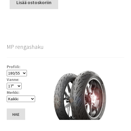
Lisää ostoskoriin
MP rengashaku
Profiili:
Vanne:
Merkki:
HAE