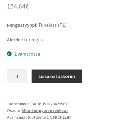
154.64
€
Rengastyyppi:
Tubeless (TL)
Akseli:
Eturengas
2 varastossa
Michelin
Lisää ostoskoriin
Pilot
Road
4
GT
Tuotetunnus (SKU):
3528704295678
Osasto:
Moottoripyörän renkaat
120/70
Avainsanat tuotteelle
17
,
MICHELIN
ZR
17
(58W)