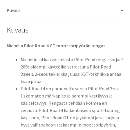
TL
Kuvaus
(etu)
määrä
Kuvaus
Michelin Pilot Road 4 GT moottoripyörän rengas
Michelin jatkaa voitokasta Pilot Road rengassarjaa!
20% pidempi käyttöikä verrattuna Pilot Road
3:seen. 2-seos tekniikka ja uusi XST-tekniikka antaa
lisää pitoa.
Pilot Road 4 on paranneltu versio Pilot Road 3:sta.
Uskomaton märkäpito ja parempi kestävyys ja
käsiteltävyys. Rengasta tehdään kolmea eri
versiota: Pilot Road 4 kaikenlaiseen sport-touring
käyttöön, Pilot Road GT on jäykempi ja se tarjoaa
hyvä vaihtoehdon raskaampiin moottoripyöriin,