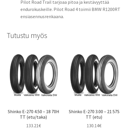
Pilot Road Trail tarjoaa pitoa ja kestävyyttää
endurokuskeille. Pilot Road 4 toimii BMW R1200RT
ensiasennusrenkaana.
Tutustu myös
Shinko E-270 4.50 – 18 70H
Shinko E-270 3.00 – 21 57S
TT (etu/taka)
TT (etu)
133.21
€
130.14
€