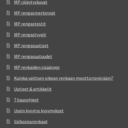
MP räjäytyskuvat
MP rengasmerkinnät
MP rengastestit
MP rengastyypit
MP rengasuutiset
MP rengasuutuudet
MP renkaiden sisäänajo
Kuinka valitsen oikean renkaan moottoripyörääni?
Uutiset & artikkelit
Tilausohjeet
Usein kysytys kysymykset
Valkosivurenkaat