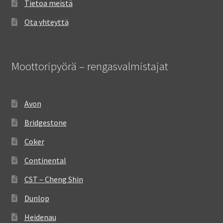
Tietoa meistä
Ota yhteyttä
Moottoripyörä – rengasvalmistajat
Avon
Bridgestone
Coker
Continental
CST – Cheng Shin
Dunlop
Heidenau