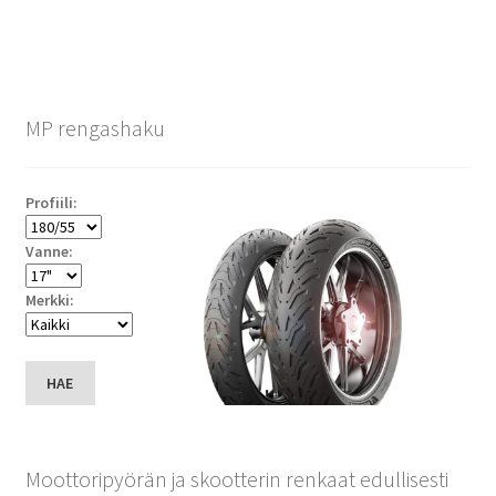
MP rengashaku
Profiili:
Vanne:
Merkki:
HAE
Moottoripyörän ja skootterin renkaat edullisesti