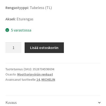
Rengastyyppi:
Tubeless (TL)
Akseli:
Eturengas
5 varastossa
Michelin
Lisää ostoskoriin
Power
Pure
SC
120/80
Tuotetunnus (SKU):
3528704598694
Osasto:
Moottoripyörän renkaat
-
Avainsanat tuotteelle
14
,
MICHELIN
14
58S
TL
(etu)
Kuvaus
määrä