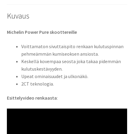
Kuvaus
Michelin Power Pure skoottereille
Voittamaton sivuttaispito renkaan kulutuspinnan
pehmeämmän kumiseoksen ansiosta.
Keskellä kovempaa seosta joka takaa pidemmän
kulutuskestävyyden.
Upeat ominaisuudet ja ulkonäkö.
2CT teknologia.
Esittelyvideo renkaasta
: