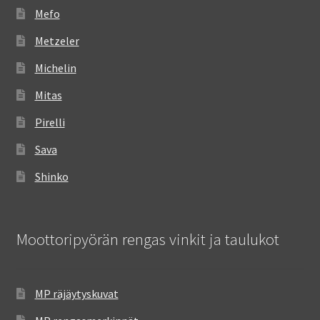
Mefo
Metzeler
Michelin
Mitas
Pirelli
Sava
Shinko
Moottoripyörän rengas vinkit ja taulukot
MP räjäytyskuvat