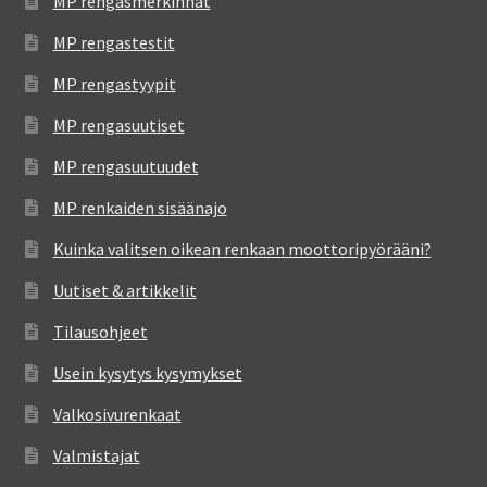
MP rengasmerkinnät
MP rengastestit
MP rengastyypit
MP rengasuutiset
MP rengasuutuudet
MP renkaiden sisäänajo
Kuinka valitsen oikean renkaan moottoripyörääni?
Uutiset & artikkelit
Tilausohjeet
Usein kysytys kysymykset
Valkosivurenkaat
Valmistajat