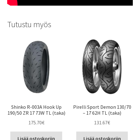
Tutustu myös
Shinko R-003A Hook Up
Pirelli Sport Demon 130/70
190/50 ZR 17 73W TL (taka)
– 17 62H TL (taka)
175.70
€
131.67
€
Lisää ostoskoriin
Lisää ostoskoriin