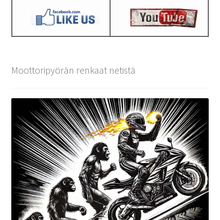
Moottoripyörän renkaat netistä