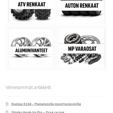
Viimeisimmät artikkelit
Dunlop D104 – Pienemmille moottoripyörille
Shinko Hook-Up Pro – Drag racing