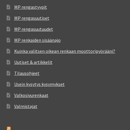
MP rengastyypit
MP rengasuutiset
MP rengasuutuudet
MP renkaiden sisäänajo
Kuinka valitsen oikean renkaan moottoripyörääni?
Uutiset & artikkelit
Tilausohjeet
Usein kysytys kysymykset
Valkosivurenkaat
Valmistajat