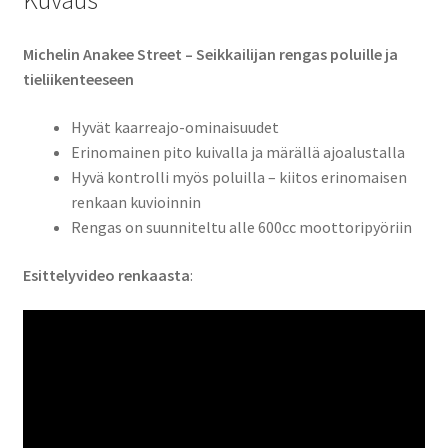
Kuvaus
Michelin Anakee Street – Seikkailijan rengas poluille ja
tieliikenteeseen
Hyvät kaarreajo-ominaisuudet
Erinomainen pito kuivalla ja märällä ajoalustalla
Hyvä kontrolli myös poluilla – kiitos erinomaisen
renkaan kuvioinnin
Rengas on suunniteltu alle 600cc moottoripyöriin
Esittelyvideo renkaasta
: