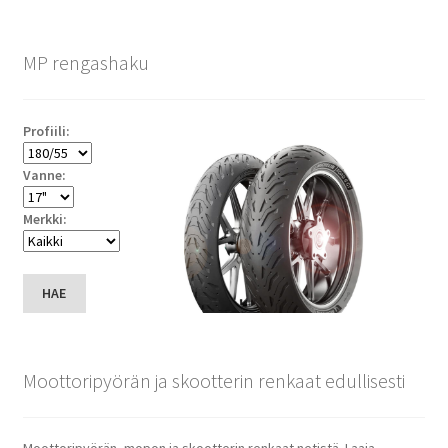
MP rengashaku
Profiili:
Vanne:
Merkki:
HAE
Moottoripyörän ja skootterin renkaat edullisesti