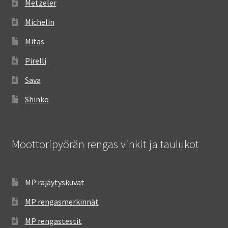
Metzeler
Michelin
Mitas
Pirelli
Sava
Shinko
Moottoripyörän rengas vinkit ja taulukot
MP räjäytyskuvat
MP rengasmerkinnät
MP rengastestit