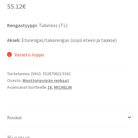
55.12
€
Rengastyyppi:
Tubeless (TL)
Akseli:
Eturengas/takarengas (sopii eteen ja taakse)
Varasto loppu
Tuotetunnus (SKU):
3528706213342
Osasto:
Moottoripyörän renkaat
Avainsanat tuotteelle
16
,
MICHELIN
Kuvaus