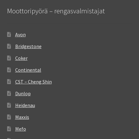
Moottoripyörä – rengasvalmistajat
Avon
Bridgestone
Coker
Continental
CST – Cheng Shin
Dunlop
Heidenau
Maxxis
Mefo