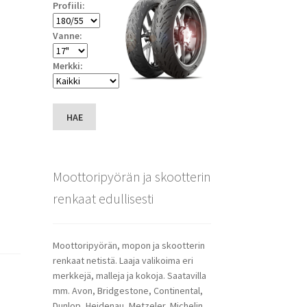
Profiili:
Vanne:
Merkki:
HAE
Moottoripyörän ja skootterin
renkaat edullisesti
Moottoripyörän, mopon ja skootterin
renkaat netistä. Laaja valikoima eri
merkkejä, malleja ja kokoja. Saatavilla
mm. Avon, Bridgestone, Continental,
Dunlop, Heidenau, Metzeler, Michelin,