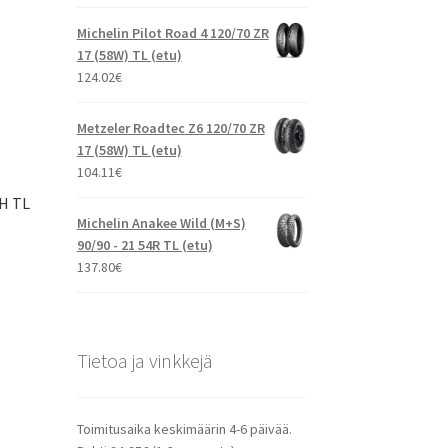
Michelin Pilot Road 4 120/70 ZR
17 (58W) TL (etu)
124.02
€
Metzeler Roadtec Z6 120/70 ZR
17 (58W) TL (etu)
104.11
€
3H TL
Michelin Anakee Wild (M+S)
90/90 - 21 54R TL (etu)
137.80
€
Tietoa ja vinkkejä
Toimitusaika keskimäärin 4-6 päivää.