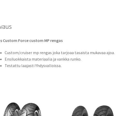
TL
(etu)
määrä
vaus
as Custom Force custom MP rengas
Custom/cruiser mp rengas joka tarjoaa tasaista mukavaa ajoa.
Ensiluokkaista materiaalia ja vankka runko.
Testattu laajasti Yhdysvalloissa.