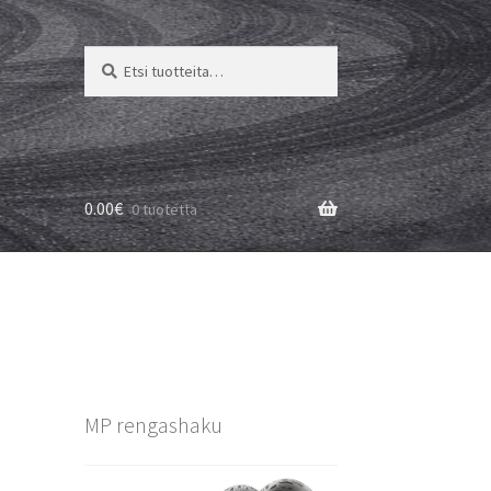
Etsi:
Haku
0.00
€
0 tuotetta
MP rengashaku