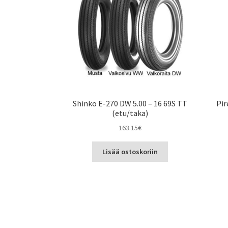
Shinko E-270 DW 5.00 – 16 69S TT
Pir
(etu/taka)
163.15
€
Lisää ostoskoriin