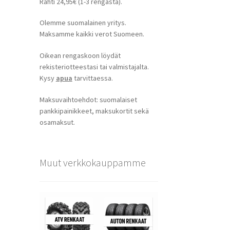
Rahti 24,95€ (1-3 rengasta).
Olemme suomalainen yritys.
Maksamme kaikki verot Suomeen.
Oikean rengaskoon löydät
rekisteriotteestasi tai valmistajalta.
Kysy
apua
tarvittaessa.
Maksuvaihtoehdot: suomalaiset
pankkipainikkeet, maksukortit sekä
osamaksut.
Muut verkkokauppamme