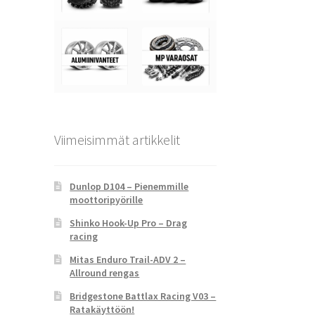
Viimeisimmät artikkelit
Dunlop D104 – Pienemmille
moottoripyörille
Shinko Hook-Up Pro – Drag
racing
Mitas Enduro Trail-ADV 2 –
Allround rengas
Bridgestone Battlax Racing V03 –
Ratakäyttöön!