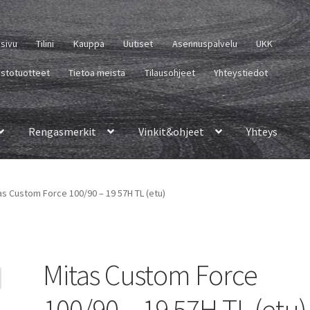
usivu
Tilini
Kauppa
Uutiset
Asennuspalvelu
UKK
istotuotteet
Tietoa meistä
Tilausohjeet
Yhteystiedot
Rengasmerkit
Vinkit&ohjeet
Yhteys
as Custom Force 100/90 – 19 57H TL (etu)
Mitas Custom Force
100/90 – 19 57H TL (etu)