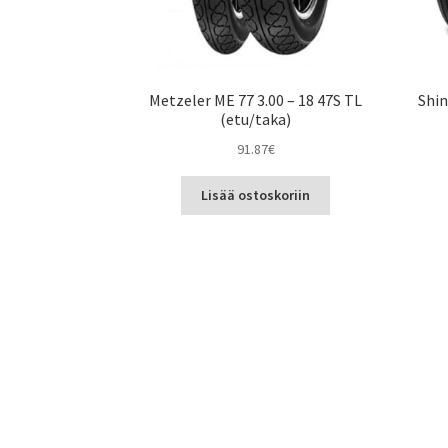
Metzeler ME 77 3.00 – 18 47S TL
Shin
(etu/taka)
91.87
€
Lisää ostoskoriin