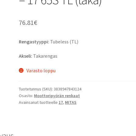
76.81
€
Rengastyyppi:
Tubeless (TL)
Akseli:
Takarengas
Varasto loppu
Tuotetunnus (SKU):
3838947843124
Osasto:
Moottoripyörän renkaat
Avainsanat tuotteelle
17
,
MITAS
vaus