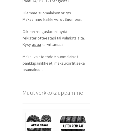
Rahti 24,95€ (1-3 rengasta).
Olemme suomalainen yritys.
Maksamme kaikki verot Suomeen.
Oikean rengaskoon löydät
rekisteriotteestasi tai valmistajalta.
Kysy
apua
tarvittaessa.
Maksuvaihtoehdot: suomalaiset
pankkipainikkeet, maksukortit sekä
osamaksut.
Muut verkkokauppamme