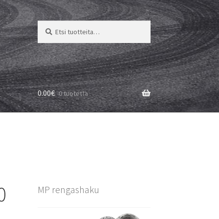
Etsi:
Haku
0.00
€
0 tuotetta
0
MP rengashaku