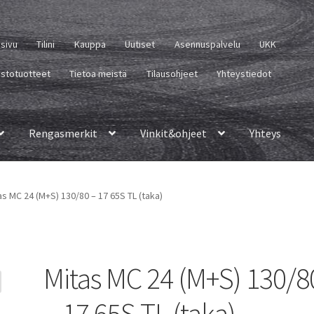
usivu
Tilini
Kauppa
Uutiset
Asennuspalvelu
UKK
istotuotteet
Tietoa meistä
Tilausohjeet
Yhteystiedot
Rengasmerkit
Vinkit&ohjeet
Yhteys
as MC 24 (M+S) 130/80 – 17 65S TL (taka)
Mitas MC 24 (M+S) 130/8
– 17 65S TL (taka)