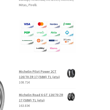
Mitas, Pirelli.
Michelin Pilot Power 2CT
120/70 ZR 17 (58W) TL (etu)
108.71
€
Michelin Road 6 GT 120/70 ZR
17 (58W) TL (etu)
163.83
€