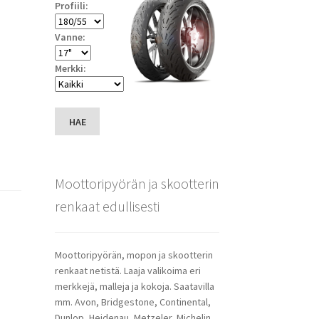
Profiili:
Vanne:
Merkki:
HAE
Moottoripyörän ja skootterin
renkaat edullisesti
Moottoripyörän, mopon ja skootterin
renkaat netistä. Laaja valikoima eri
merkkejä, malleja ja kokoja. Saatavilla
mm. Avon, Bridgestone, Continental,
Dunlop, Heidenau, Metzeler, Michelin,