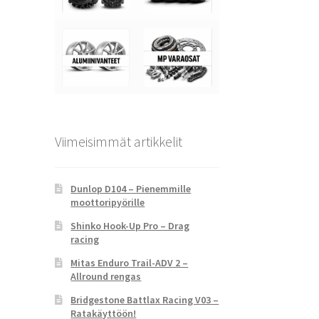
Viimeisimmät artikkelit
Dunlop D104 – Pienemmille
moottoripyörille
Shinko Hook-Up Pro – Drag
racing
Mitas Enduro Trail-ADV 2 –
Allround rengas
Bridgestone Battlax Racing V03 –
Ratakäyttöön!