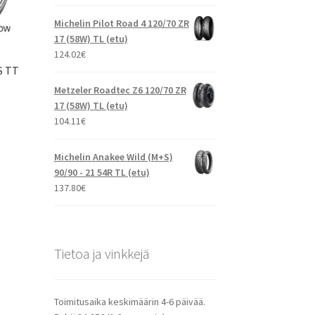
Michelin Pilot Road 4 120/70 ZR
17 (58W) TL (etu)
124.02
€
S TT
Metzeler Roadtec Z6 120/70 ZR
17 (58W) TL (etu)
104.11
€
Michelin Anakee Wild (M+S)
90/90 - 21 54R TL (etu)
137.80
€
Tietoa ja vinkkejä
Toimitusaika keskimäärin 4-6 päivää.