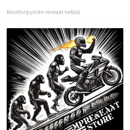
Moottoripyörän renkaat netistä