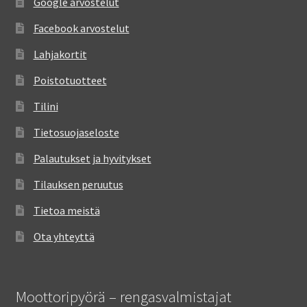
Google arvostelut
Facebook arvostelut
Lahjakortit
Poistotuotteet
Tilini
Tietosuojaseloste
Palautukset ja hyvitykset
Tilauksen peruutus
Tietoa meistä
Ota yhteyttä
Moottoripyörä – rengasvalmistajat