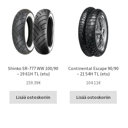
Shinko SR-777 WW 100/90
Continental Escape 90/90
– 19 61H TL (etu)
– 21 54H TL (etu)
159.39
€
104.11
€
Lisää ostoskoriin
Lisää ostoskoriin