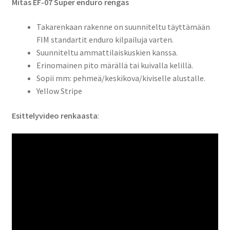
Mitas EF-07 Super enduro rengas
Takarenkaan rakenne on suunniteltu täyttämään
FIM standartit enduro kilpailuja varten.
Suunniteltu ammattilaiskuskien kanssa.
Erinomainen pito märällä tai kuivalla kelillä.
Sopii mm: pehmeä/keskikova/kiviselle alustalle.
Yellow Stripe
Esittelyvideo renkaasta
: