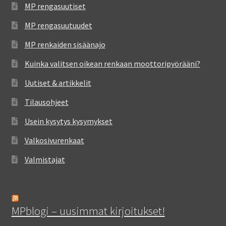
MP rengasuutiset
MP rengasuutuudet
MP renkaiden sisäänajo
Kuinka valitsen oikean renkaan moottoripyörääni?
Uutiset & artikkelit
Tilausohjeet
Usein kysytys kysymykset
Valkosivurenkaat
Valmistajat
MPblogi – uusimmat kirjoitukset!