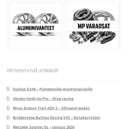
Viimeisimmät artikkelit
Dunlop D104 – Pienemmille moottoripyörille
Shinko Hook-Up Pro – Drag racing
Mitas Enduro Trail-ADV 2 – Allround rengas
Bridgestone Battlax Racing V03 – Ratakäyttöön!
Metzeler Sportec 01 – Uutuus 2026