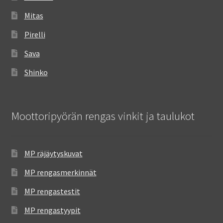
Mitas
Pirelli
Sava
Shinko
Moottoripyörän rengas vinkit ja taulukot
MP räjäytyskuvat
MP rengasmerkinnät
MP rengastestit
MP rengastyypit