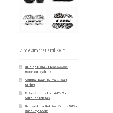
Viimeisimmät artikkelit
Dunlop D104 – Pienemmille
moottoripyörille
Shinko Hook-Up Pro – Drag
racing
Mitas Enduro Trail-ADV 2 –
Allround rengas
Bridgestone Battlax Racing V03 –
Ratakäyttöön!