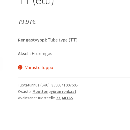
79.97
€
Rengastyyppi:
Tube type (TT)
Akseli:
Eturengas
Varasto loppu
Tuotetunnus (SKU):
8590341007605
Osasto:
Moottoripyörän renkaat
Avainsanat tuotteelle
23
,
MITAS