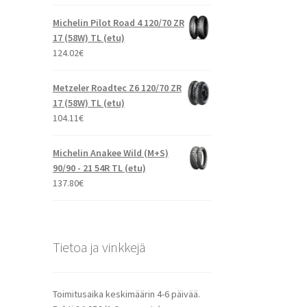
Michelin Pilot Road 4 120/70 ZR
17 (58W) TL (etu)
124.02
€
Metzeler Roadtec Z6 120/70 ZR
17 (58W) TL (etu)
104.11
€
Michelin Anakee Wild (M+S)
90/90 - 21 54R TL (etu)
137.80
€
Tietoa ja vinkkejä
Toimitusaika keskimäärin 4-6 päivää.