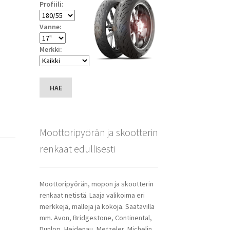
Profiili:
Vanne:
Merkki:
HAE
Moottoripyörän ja skootterin
renkaat edullisesti
Moottoripyörän, mopon ja skootterin
renkaat netistä. Laaja valikoima eri
merkkejä, malleja ja kokoja. Saatavilla
mm. Avon, Bridgestone, Continental,
Dunlop, Heidenau, Metzeler, Michelin,