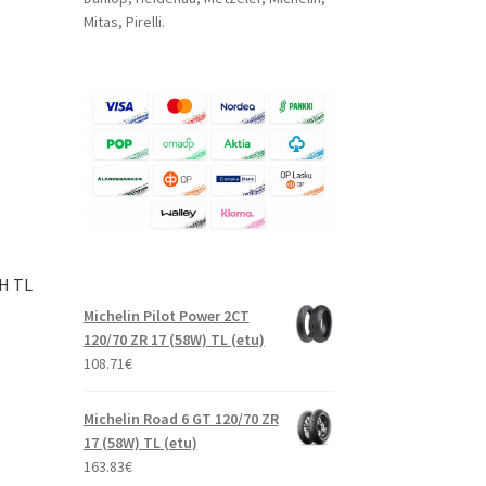
Mitas, Pirelli.
3H TL
Michelin Pilot Power 2CT
120/70 ZR 17 (58W) TL (etu)
108.71
€
Michelin Road 6 GT 120/70 ZR
17 (58W) TL (etu)
163.83
€