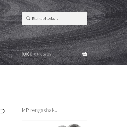
Etsi:
Haku
0.00
€
0 tuotetta
8P
MP rengashaku