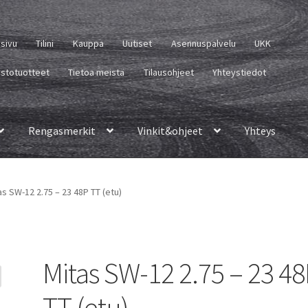
usivu
Tilini
Kauppa
Uutiset
Asennuspalvelu
UKK
istotuotteet
Tietoa meistä
Tilausohjeet
Yhteystiedot
Rengasmerkit
Vinkit&ohjeet
Yhteys
as SW-12 2.75 – 23 48P TT (etu)
Mitas SW-12 2.75 – 23 4
TT (etu)