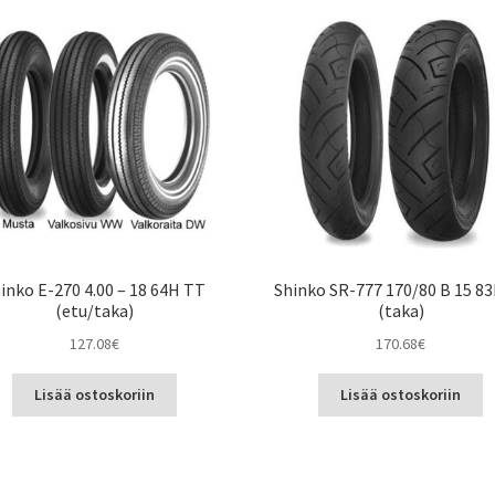
inko E-270 4.00 – 18 64H TT
Shinko SR-777 170/80 B 15 8
(etu/taka)
(taka)
127.08
€
170.68
€
Lisää ostoskoriin
Lisää ostoskoriin