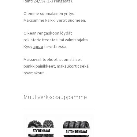
Rahti 24,95€ (1-3 rengasta).
Olemme suomalainen yritys.
Maksamme kaikki verot Suomeen.
Oikean rengaskoon löydät
rekisteriotteestasi tai valmistajalta.
Kysy
apua
tarvittaessa.
Maksuvaihtoehdot: suomalaiset
pankkipainikkeet, maksukortit sekä
osamaksut.
Muut verkkokauppamme