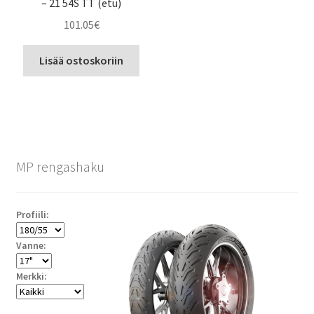
– 21 54S TT (etu)
101.05
€
Lisää ostoskoriin
MP rengashaku
Profiili:
Vanne:
Merkki: