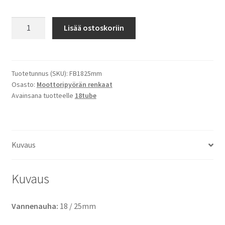
Vannenauha
Lisää ostoskoriin
18
/
25mm
määrä
Tuotetunnus (SKU):
FB1825mm
Osasto:
Moottoripyörän renkaat
Avainsana tuotteelle
18tube
Kuvaus
Kuvaus
Vannenauha:
18 / 25mm