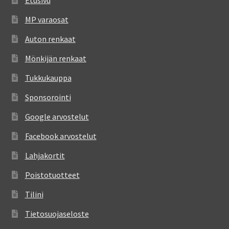
Etusivu
MP varaosat
Auton renkaat
Mönkijän renkaat
Tukkukauppa
Sponsorointi
Google arvostelut
Facebook arvostelut
Lahjakortit
Poistotuotteet
Tilini
Tietosuojaseloste