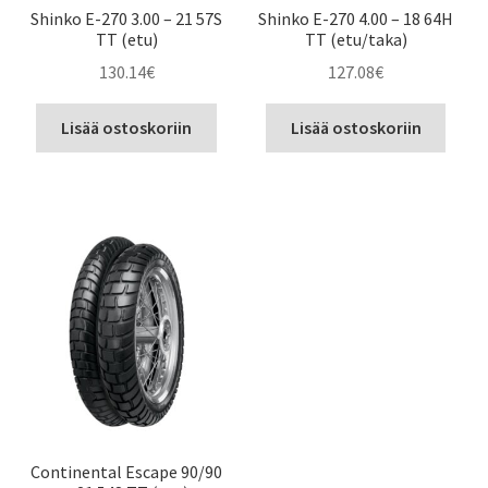
Shinko E-270 3.00 – 21 57S
Shinko E-270 4.00 – 18 64H
TT (etu)
TT (etu/taka)
130.14
€
127.08
€
Lisää ostoskoriin
Lisää ostoskoriin
Continental Escape 90/90