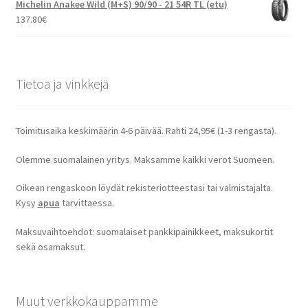
Michelin Anakee Wild (M+S) 90/90 - 21 54R TL (etu)
137.80
€
Tietoa ja vinkkejä
Toimitusaika keskimäärin 4-6 päivää. Rahti 24,95€ (1-3 rengasta).
Olemme suomalainen yritys. Maksamme kaikki verot Suomeen.
Oikean rengaskoon löydät rekisteriotteestasi tai valmistajalta.
Kysy
apua
tarvittaessa.
Maksuvaihtoehdot: suomalaiset pankkipainikkeet, maksukortit
sekä osamaksut.
Muut verkkokauppamme