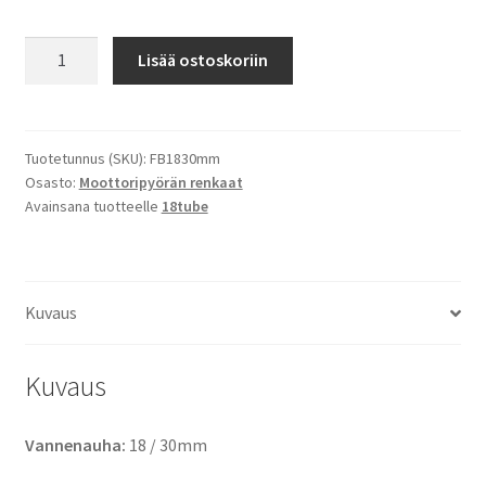
Vannenauha
Lisää ostoskoriin
18
/
30mm
määrä
Tuotetunnus (SKU):
FB1830mm
Osasto:
Moottoripyörän renkaat
Avainsana tuotteelle
18tube
Kuvaus
Kuvaus
Vannenauha:
18 / 30mm