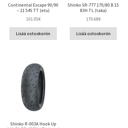
Continental Escape 90/90
Shinko SR-777 170/80 B 15
– 21 54S TT (etu)
83H TL (taka)
101.05
€
170.68
€
Lisää ostoskoriin
Lisää ostoskoriin
Shinko R-003A Hook Up