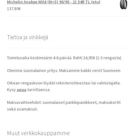
Michelin Anakee Wild (M+S) 90/90 - 21 54R TL (etu)
137.80
€
Tietoa ja vinkkejä
Toimitusaika keskimäärin 4-6 päivää. Rahti 24,95€ (1-3 rengasta).
Olemme suomalainen yritys. Maksamme kaikki verot Suomeen.
Oikean rengaskoon löydät rekisteriotteestasi tai valmistajalta.
Kysy
apua
tarvittaessa.
Maksuvaihtoehdot: suomalaiset pankkipainikkeet, maksukortit
sekä osamaksut.
Muut verkkokauppamme