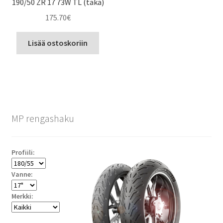
190/50 ZR 17 73W TL (taka)
175.70
€
Lisää ostoskoriin
MP rengashaku
Profiili:
Vanne:
Merkki: