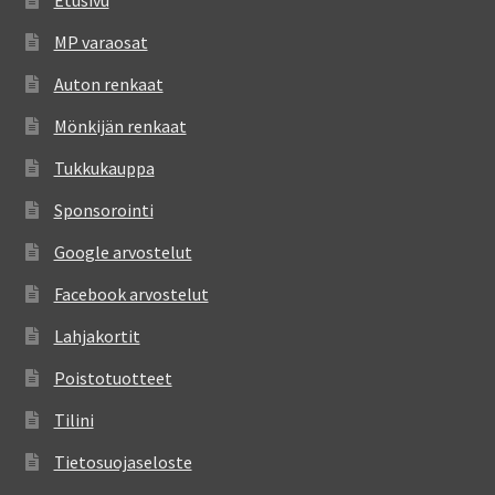
Etusivu
MP varaosat
Auton renkaat
Mönkijän renkaat
Tukkukauppa
Sponsorointi
Google arvostelut
Facebook arvostelut
Lahjakortit
Poistotuotteet
Tilini
Tietosuojaseloste