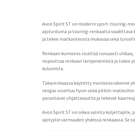
Avon Spirit ST on moderni sport-touring-moo
ajotuntuma ja touring-renkaalta vaadittava ke
ja tekee matkanteosta mukavaa sekä turvalli
Renkaan kumiseos sisältää runsaasti silikaa,
nopeuttaa renkaan lämpenemistä ja tukee pin
kulumista.
Takarenkaassa käytetty moniseosrakenne yhd
rengas soveltuu hyvin sekä pitkiin matkoihin
parantavat ohjattavuutta ja tekevät kaarrea
Avon Spirit ST on oikea valinta kuljettajille
ajotyylin varmuuden yhdessä renkaassa. Se so