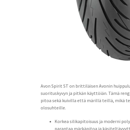
Avon Spirit ST on brittiläisen Avonin huippu
suorituskyvyn ja pitkän käyttöiän. Tämä ren
pitoa sekä kuivilla että märillä teillä, mikä t
olosuhteille.​
Korkea silikapitoisuus ja moderni poly
parantaa märkäpitoa ja käsiteltävyyt