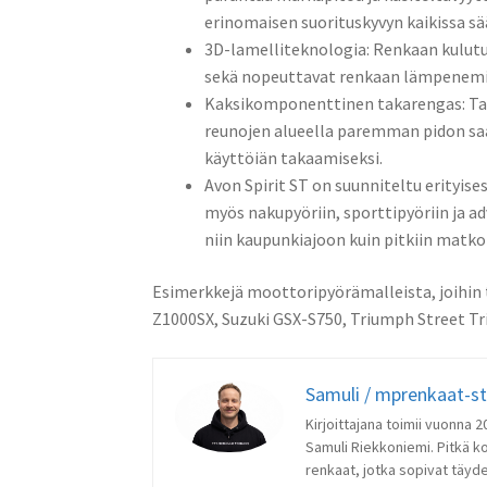
erinomaisen suorituskyvyn kaikissa sää
3D-lamelliteknologia: Renkaan kulutus
sekä nopeuttavat renkaan lämpenemis
Kaksikomponenttinen takarengas: Ta
reunojen alueella paremman pidon sa
käyttöiän takaamiseksi. ​
Avon Spirit ST on suunniteltu erityis
myös nakupyöriin, sporttipyöriin ja a
niin kaupunkiajoon kuin pitkiin matko
Esimerkkejä moottoripyörämalleista, joihin
Z1000SX, Suzuki GSX-S750, Triumph Street Tri
Samuli / mprenkaat-s
Kirjoittajana toimii vuonna
Samuli Riekkoniemi. Pitkä k
renkaat, jotka sopivat täydel