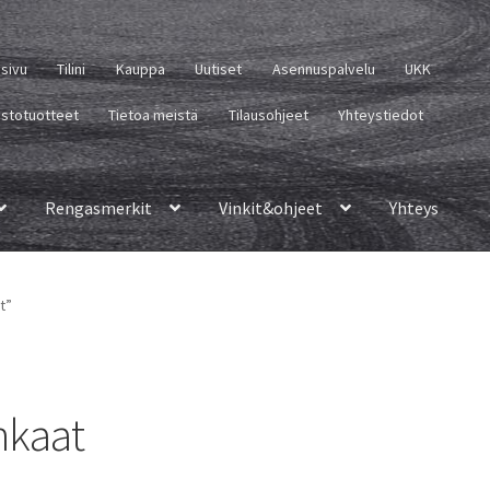
usivu
Tilini
Kauppa
Uutiset
Asennuspalvelu
UKK
istotuotteet
Tietoa meistä
Tilausohjeet
Yhteystiedot
Rengasmerkit
Vinkit&ohjeet
Yhteys
t”
nkaat