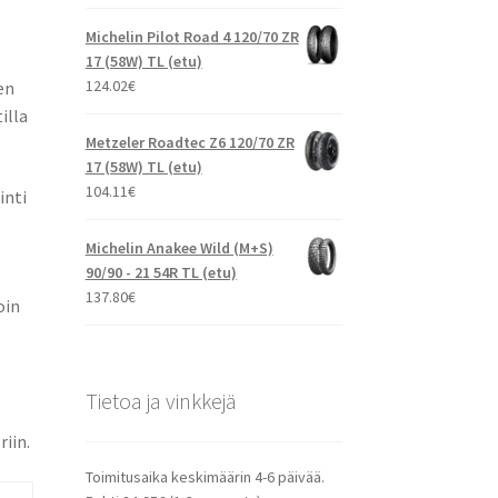
Michelin Pilot Road 4 120/70 ZR
17 (58W) TL (etu)
124.02
€
en
illa
Metzeler Roadtec Z6 120/70 ZR
17 (58W) TL (etu)
104.11
€
inti
Michelin Anakee Wild (M+S)
90/90 - 21 54R TL (etu)
137.80
€
oin
Tietoa ja vinkkejä
iin.
Toimitusaika keskimäärin 4-6 päivää.