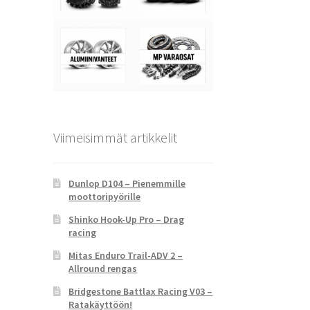
Viimeisimmät artikkelit
Dunlop D104 – Pienemmille
moottoripyörille
Shinko Hook-Up Pro – Drag
racing
Mitas Enduro Trail-ADV 2 –
Allround rengas
Bridgestone Battlax Racing V03 –
Ratakäyttöön!