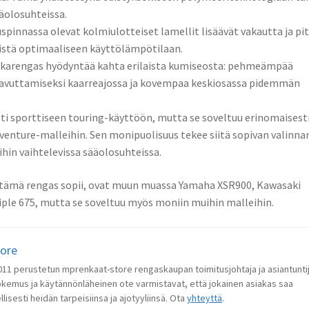
olosuhteissa. ​
pinnassa olevat kolmiulotteiset lamellit lisäävät vakautta ja pi
tä optimaaliseen käyttölämpötilaan. ​
karengas hyödyntää kahta erilaista kumiseosta: pehmeämpää
avuttamiseksi kaarreajossa ja kovempaa keskiosassa pidemmän
esti sporttiseen touring-käyttöön, mutta se soveltuu erinomaisest
dventure-malleihin. Sen monipuolisuus tekee siitä sopivan valinna
ihin vaihtelevissa sääolosuhteissa.
 tämä rengas sopii, ovat muun muassa Yamaha XSR900, Kawasaki
ple 675, mutta se soveltuu myös moniin muihin malleihin. ​
tore
 2011 perustetun mprenkaat-store rengaskaupan toimitusjohtaja ja asiantunti
okemus ja käytännönläheinen ote varmistavat, että jokainen asiakas saa
lisesti heidän tarpeisiinsa ja ajotyyliinsä. Ota
yhteyttä
.