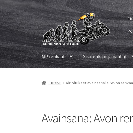
Siirry
Siirry
Et
navigointiin
sisältöön
Po
MP renkaat
Sisärenkaat ja nauhat
Etusivu
Kirjoitukset avainsanalla “Avon renkaa
Avainsana:
Avon re