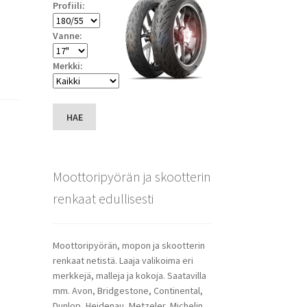
Profiili:
Vanne:
Merkki:
HAE
Moottoripyörän ja skootterin
renkaat edullisesti
Moottoripyörän, mopon ja skootterin
renkaat netistä. Laaja valikoima eri
merkkejä, malleja ja kokoja. Saatavilla
mm. Avon, Bridgestone, Continental,
Dunlop, Heidenau, Metzeler, Michelin,