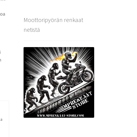
toa
Moottoripyörän renkaat
netistä
i
n
ja