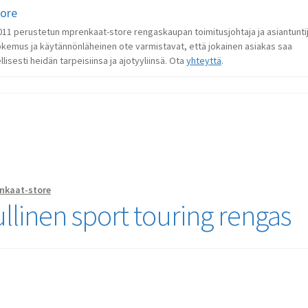
tore
 2011 perustetun mprenkaat-store rengaskaupan toimitusjohtaja ja asiantunti
okemus ja käytännönläheinen ote varmistavat, että jokainen asiakas saa
lisesti heidän tarpeisiinsa ja ajotyyliinsä. Ota
yhteyttä
.
nkaat-store
ullinen sport touring rengas