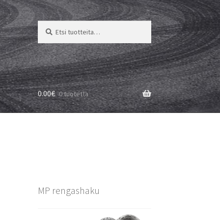
Etsi:
Haku
0.00
€
0 tuotetta
MP rengashaku