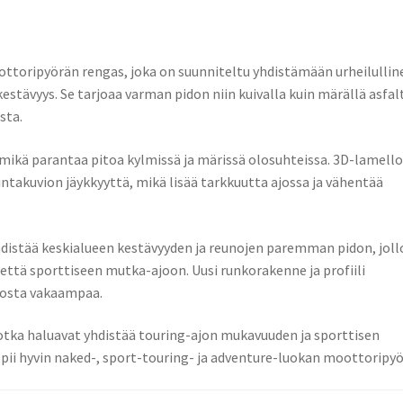
ttoripyörän rengas, joka on suunniteltu yhdistämään urheilullin
stävyys. Se tarjoaa varman pidon niin kuivalla kuin märällä asfalt
sta.
 mikä parantaa pitoa kylmissä ja märissä olosuhteissa. 3D-lamello
takuvion jäykkyyttä, mikä lisää tarkkuutta ajossa ja vähentää
istää keskialueen kestävyyden ja reunojen paremman pidon, joll
 että sporttiseen mutka-ajoon. Uusi runkorakenne ja profiili
josta vakaampaa.
, jotka haluavat yhdistää touring-ajon mukavuuden ja sporttisen
pii hyvin naked-, sport-touring- ja adventure-luokan moottoripyör