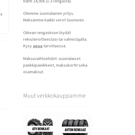
Rahti 24,95€ (1-3 rengasta).
Olemme suomalainen yritys.
ja
Maksamme kaikki verot Suomeen.
Oikean rengaskoon löydät
rekisteriotteestasi tai valmistajalta.
Kysy
apua
tarvittaessa.
Maksuvaihtoehdot: suomalaiset
pankkipainikkeet, maksukortit sekä
osamaksut.
Muut verkkokauppamme