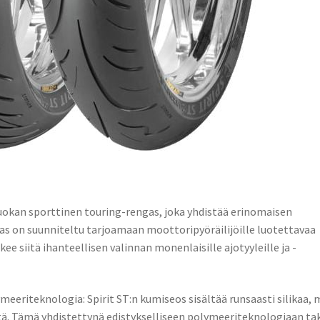
luokan sporttinen touring-rengas, joka yhdistää erinomaisen
gas on suunniteltu tarjoamaan moottoripyöräilijöille luotettavaa
ekee siitä ihanteellisen valinnan monenlaisille ajotyyleille ja -
meeriteknologia: Spirit ST:n kumiseos sisältää runsaasti silikaa, 
tä. Tämä yhdistettynä edistykselliseen polymeeriteknologiaan ta