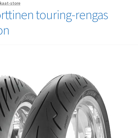
kaat-store
orttinen touring-rengas
on