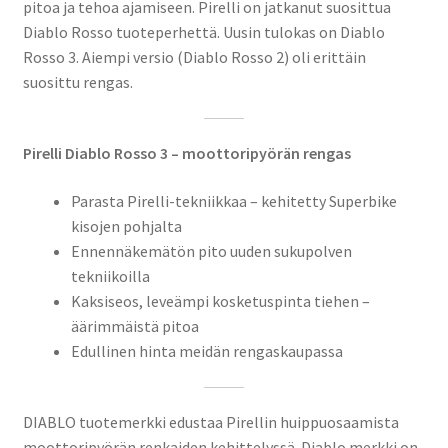
pitoa ja tehoa ajamiseen. Pirelli on jatkanut suosittua
Diablo Rosso tuoteperhettä. Uusin tulokas on Diablo
Rosso 3. Aiempi versio (Diablo Rosso 2) oli erittäin
suosittu rengas.
Pirelli Diablo Rosso 3 – moottoripyörän rengas
Parasta Pirelli-tekniikkaa – kehitetty Superbike
kisojen pohjalta
Ennennäkemätön pito uuden sukupolven
tekniikoilla
Kaksiseos, leveämpi kosketuspinta tiehen –
äärimmäistä pitoa
Edullinen hinta meidän rengaskaupassa
DIABLO tuotemerkki edustaa Pirellin huippuosaamista
moottoripyörän renkaiden kehittelyssä. Diablo merkki on