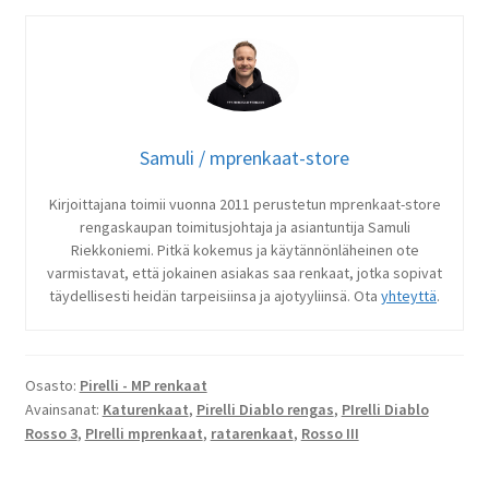
Samuli / mprenkaat-store
Kirjoittajana toimii vuonna 2011 perustetun mprenkaat-store
rengaskaupan toimitusjohtaja ja asiantuntija Samuli
Riekkoniemi. Pitkä kokemus ja käytännönläheinen ote
varmistavat, että jokainen asiakas saa renkaat, jotka sopivat
täydellisesti heidän tarpeisiinsa ja ajotyyliinsä. Ota
yhteyttä
.
Osasto:
Pirelli - MP renkaat
Avainsanat:
Katurenkaat
,
Pirelli Diablo rengas
,
PIrelli Diablo
Rosso 3
,
PIrelli mprenkaat
,
ratarenkaat
,
Rosso III