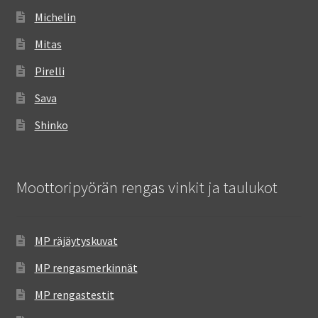
Michelin
Mitas
Pirelli
Sava
Shinko
Moottoripyörän rengas vinkit ja taulukot
MP räjäytyskuvat
MP rengasmerkinnät
MP rengastestit