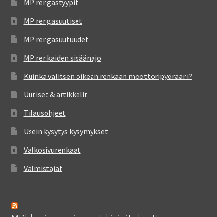
MP rengastyypit
MP rengasuutiset
MP rengasuutuudet
MP renkaiden sisäänajo
Kuinka valitsen oikean renkaan moottoripyörääni?
Uutiset & artikkelit
Tilausohjeet
Usein kysytys kysymykset
Valkosivurenkaat
Valmistajat