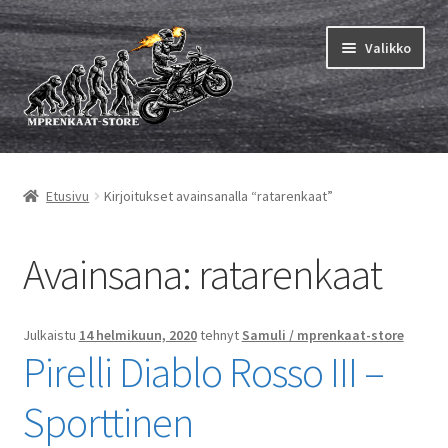
Siirry
Siirry
Valikko
navigointiin
sisältöön
Laajen
MP renkaat
alemm
Etusivu
Kirjoitukset avainsanalla “ratarenkaat”
tason
Laajen
Sisärenkaat ja nauhat
valikko
alemm
tason
Laajen
Avainsana:
ratarenkaat
Rengasmerkit
valikko
alemm
tason
Laajen
Vinkit&ohjeet
valikko
alemm
Julkaistu
14 helmikuun, 2020
tehnyt
Samuli / mprenkaat-store
Pirelli Diablo Rosso III –
tason
Yhteys
valikko
Sporttinen