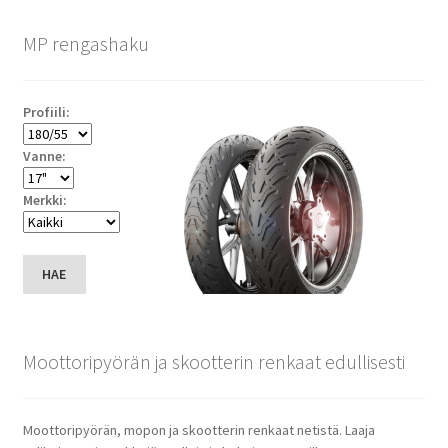
MP rengashaku
Profiili:
Vanne:
Merkki:
HAE
Moottoripyörän ja skootterin renkaat edullisesti
Moottoripyörän, mopon ja skootterin renkaat netistä. Laaja