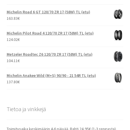
Michelin Road 6 GT 120/70 ZR 17 (58W) TL (etu)
163.83
€
Michelin Pilot Road 4 120/70 ZR 17 (58W) TL (etu)
124.02
€
Metzeler Roadtec Z6 120/70 ZR 17 (58W) TL (etu)
104.11
€
Michelin Anakee Wild (M+S) 90/90 - 21 54R TL (etu)
137.80
€
Tietoa ja vinkkejä
Toimitusaika keskimäärin 4-6 päivää. Rahti 24,95€ (1-3 rengasta).