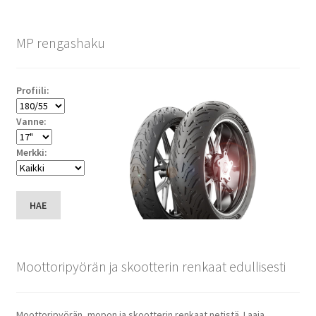
MP rengashaku
Profiili:
Vanne:
Merkki:
HAE
Moottoripyörän ja skootterin renkaat edullisesti
Moottoripyörän, mopon ja skootterin renkaat netistä. Laaja