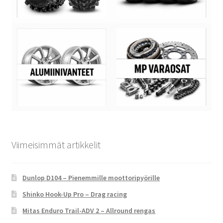
Viimeisimmät artikkelit
Dunlop D104 – Pienemmille moottoripyörille
Shinko Hook-Up Pro – Drag racing
Mitas Enduro Trail-ADV 2 – Allround rengas