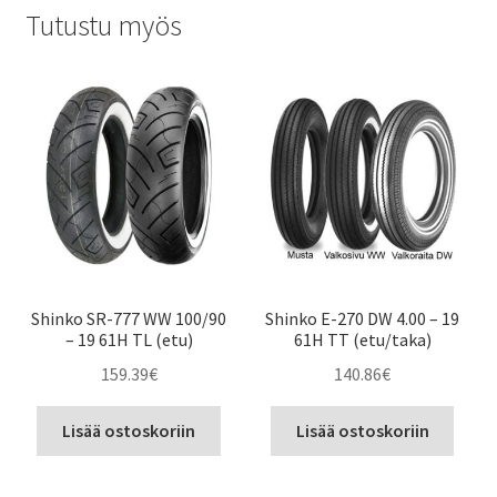
Tutustu myös
Shinko SR-777 WW 100/90
Shinko E-270 DW 4.00 – 19
– 19 61H TL (etu)
61H TT (etu/taka)
159.39
€
140.86
€
Lisää ostoskoriin
Lisää ostoskoriin