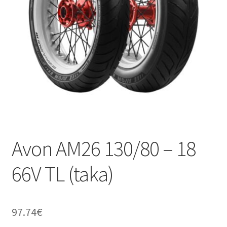
Avon AM26 130/80 – 18
66V TL (taka)
97.74
€