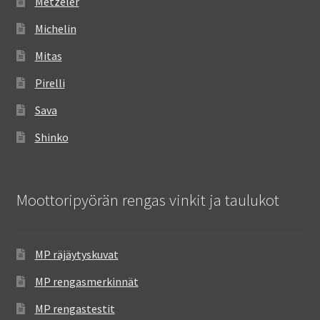
Metzeler
Michelin
Mitas
Pirelli
Sava
Shinko
Moottoripyörän rengas vinkit ja taulukot
MP räjäytyskuvat
MP rengasmerkinnät
MP rengastestit