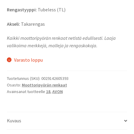
Rengastyyppi:
Tubeless (TL)
Akseli:
Takarengas
Kaikki moottoripyörän renkaat netistä edullisesti. Laaja
valikoima merkkejä, malleja ja rengaskokoja.
Varasto loppu
Tuotetunnus (SKU):
0029142605393
Osasto:
Moottoripyörän renkaat
Avainsanat tuotteelle
18
,
AVON
Kuvaus