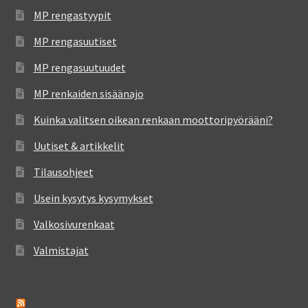
MP rengastyypit
MP rengasuutiset
MP rengasuutuudet
MP renkaiden sisäänajo
Kuinka valitsen oikean renkaan moottoripyörääni?
Uutiset & artikkelit
Tilausohjeet
Usein kysytys kysymykset
Valkosivurenkaat
Valmistajat