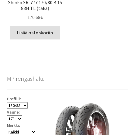
Shinko SR-777 170/80 B 15
83H TL (taka)
170.68
€
Lisää ostoskoriin
MP rengashaku
Profiili:
Vanne:
Merkki: