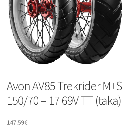
Avon AV85 Trekrider M+S
150/70 – 17 69V TT (taka)
147.59
€