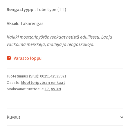
Rengastyyppi:
Tube type (TT)
Akseli:
Takarengas
Kaikki moottoripyörän renkaat netistä edullisesti. Laaja
valikoima merkkejä, malleja ja rengaskokoja.
Varasto loppu
Tuotetunnus (SKU):
0029142935971
Osasto:
Moottoripyörän renkaat
Avainsanat tuotteelle
17
,
AVON
Kuvaus