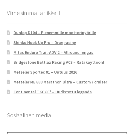
Viimeisimmät artikkelit
Dunlop D104 – Pienemmille moottoripyörille
Shinko Hook-Up Pro – Drag racing
Mitas Enduro Trail-ADV 2 – Allround rengas
Bridgestone Battlax Racing V03 – Ratakäyttöön!
Metzeler Sportec 01 – Uutuus 2026
Metzeler ME 888 Marathon Ultra – Custom / cruiser
Continental TKC 80² – Uudistettu legenda
Sosiaalinen media