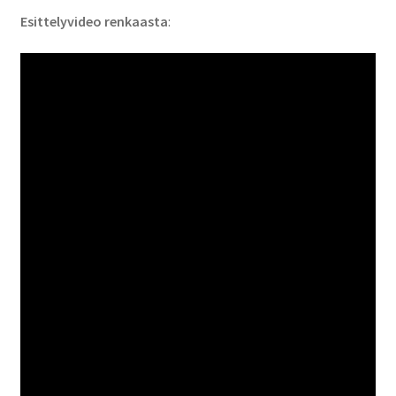
Esittelyvideo renkaasta
: