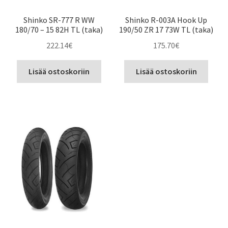
Shinko SR-777 R WW
Shinko R-003A Hook Up
180/70 – 15 82H TL (taka)
190/50 ZR 17 73W TL (taka)
222.14
€
175.70
€
Lisää ostoskoriin
Lisää ostoskoriin