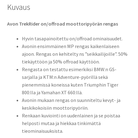
Kuvaus
Avon TrekRider on/offroad moottoripyörän rengas
Hyvin tasapainoitettu on/offroad ominaisuudet.
Avonin ensimmäinen MP rengas kaikenlaiseen
ajoon. Rengas on kehitelty ns ”seikkailijoille”. 50%
tiekäyttöön ja 50% offroad käyttöön.
Rengasta on testattu esimerkiksi BMW:n GS-
sarjalla ja KTM:n Adventure-pyörillä sekä
pienemmissä koneissa kuten Triumphin Tiger
800:lla ja Yamahan XT 660:llä.
Avonin mukaan rengas on suunniteltu kevyt- ja
keskikokoisiin moottoripyöriin.
Renkaan kuviointi on uudenlainen ja se poistaa
helposti mutaa ja hiekkaa tinkimättä
tieominaisuuksista.