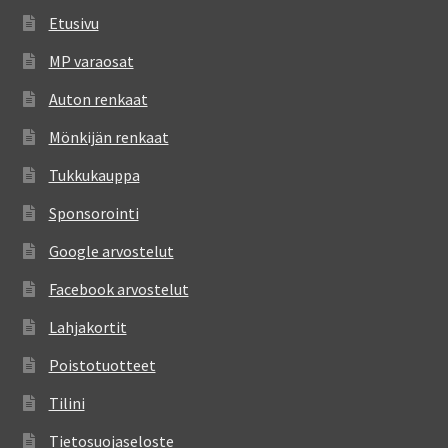
Etusivu
MP varaosat
Auton renkaat
Mönkijän renkaat
Tukkukauppa
Sponsorointi
Google arvostelut
Facebook arvostelut
Lahjakortit
Poistotuotteet
Tilini
Tietosuojaseloste