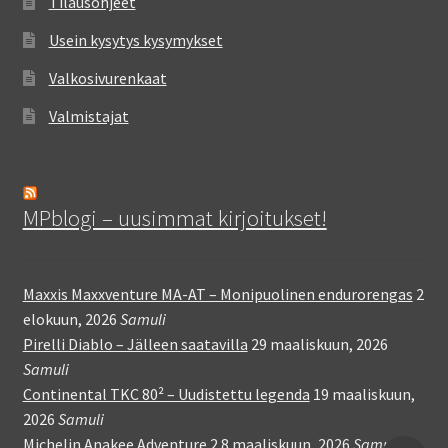
Tilausohjeet
Usein kysytys kysymykset
Valkosivurenkaat
Valmistajat
MPblogi – uusimmat kirjoitukset!
Maxxis Maxxventure MA-AT – Monipuolinen endurorengas
2
elokuun, 2026
Samuli
Pirelli Diablo – Jälleen saatavilla
29 maaliskuun, 2026
Samuli
Continental TKC 80² – Uudistettu legenda
19 maaliskuun,
2026
Samuli
Michelin Anakee Adventure 2
8 maaliskuun, 2026
Samuli