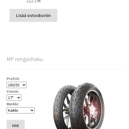
222.14
€
Lisää ostoskoriin
MP rengashaku
Profiili:
Vanne:
Merkki:
HAE