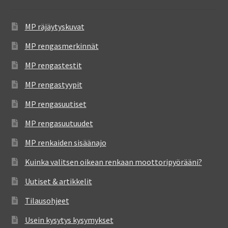
MP räjäytyskuvat
MP rengasmerkinnät
MP rengastestit
MP rengastyypit
MP rengasuutiset
MP rengasuutuudet
MP renkaiden sisäänajo
Kuinka valitsen oikean renkaan moottoripyörääni?
Uutiset & artikkelit
Tilausohjeet
Usein kysytys kysymykset