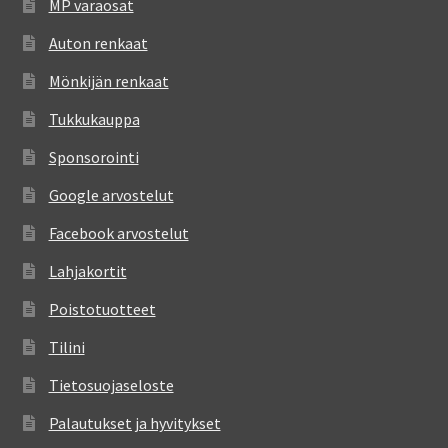
MP varaosat
Auton renkaat
Mönkijän renkaat
Tukkukauppa
Sponsorointi
Google arvostelut
Facebook arvostelut
Lahjakortit
Poistotuotteet
Tilini
Tietosuojaseloste
Palautukset ja hyvitykset