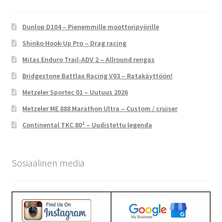
Dunlop D104 – Pienemmille moottoripyörille
Shinko Hook-Up Pro – Drag racing
Mitas Enduro Trail-ADV 2 – Allround rengas
Bridgestone Battlax Racing V03 – Ratakäyttöön!
Metzeler Sportec 01 – Uutuus 2026
Metzeler ME 888 Marathon Ultra – Custom / cruiser
Continental TKC 80² – Uudistettu legenda
Sosiaalinen media