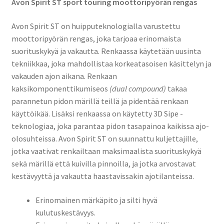
Avon Spirit ST sport touring moottoripyörän rengas
Avon Spirit ST on huipputeknologialla varustettu
moottoripyörän rengas, joka tarjoaa erinomaista
suorituskykyä ja vakautta. Renkaassa käytetään uusinta
tekniikkaa, joka mahdollistaa korkeatasoisen käsittelyn ja
vakauden ajon aikana. Renkaan
kaksikomponenttikumiseos
(dual compound)
takaa
parannetun pidon märillä teillä ja pidentää renkaan
käyttöikää. Lisäksi renkaassa on käytetty 3D Sipe -
teknologiaa, joka parantaa pidon tasapainoa kaikissa ajo-
olosuhteissa. Avon Spirit ST on suunnattu kuljettajille,
jotka vaativat renkailtaan maksimaalista suorituskykyä
sekä märillä että kuivilla pinnoilla, ja jotka arvostavat
kestävyyttä ja vakautta haastavissakin ajotilanteissa.
Erinomainen märkäpito ja silti hyvä
kulutuskestävyys.