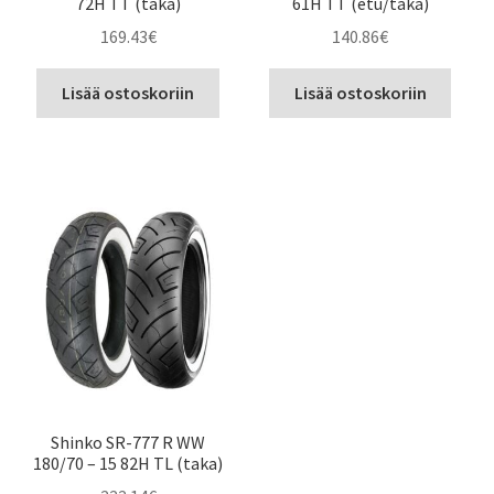
72H TT (taka)
61H TT (etu/taka)
169.43
€
140.86
€
Lisää ostoskoriin
Lisää ostoskoriin
Shinko SR-777 R WW
180/70 – 15 82H TL (taka)