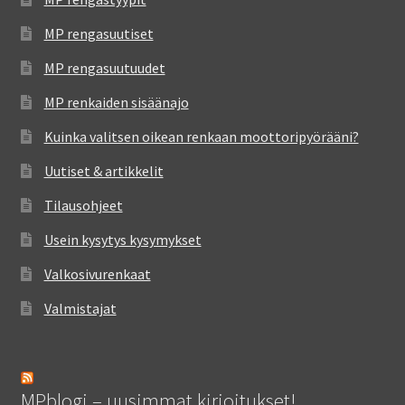
MP rengasuutiset
MP rengasuutuudet
MP renkaiden sisäänajo
Kuinka valitsen oikean renkaan moottoripyörääni?
Uutiset & artikkelit
Tilausohjeet
Usein kysytys kysymykset
Valkosivurenkaat
Valmistajat
MPblogi – uusimmat kirjoitukset!