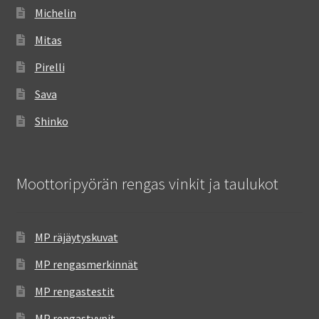
Michelin
Mitas
Pirelli
Sava
Shinko
Moottoripyörän rengas vinkit ja taulukot
MP räjäytyskuvat
MP rengasmerkinnät
MP rengastestit
MP rengastyypit