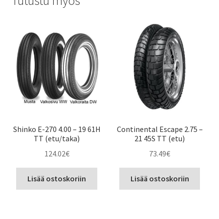
Tutustu myös
Shinko E-270 4.00 – 19 61H
Continental Escape 2.75 –
TT (etu/taka)
21 45S TT (etu)
124.02
€
73.49
€
Lisää ostoskoriin
Lisää ostoskoriin