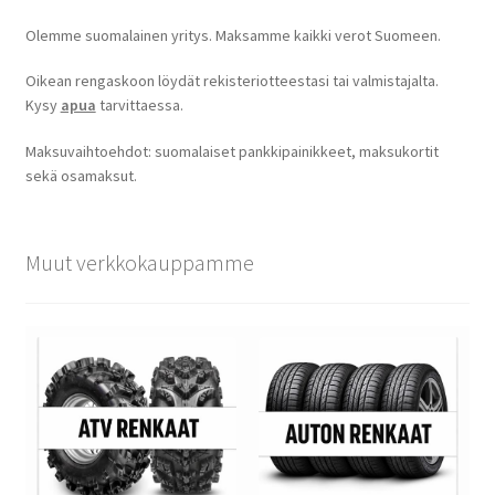
Olemme suomalainen yritys. Maksamme kaikki verot Suomeen.
Oikean rengaskoon löydät rekisteriotteestasi tai valmistajalta.
Kysy
apua
tarvittaessa.
Maksuvaihtoehdot: suomalaiset pankkipainikkeet, maksukortit
sekä osamaksut.
Muut verkkokauppamme