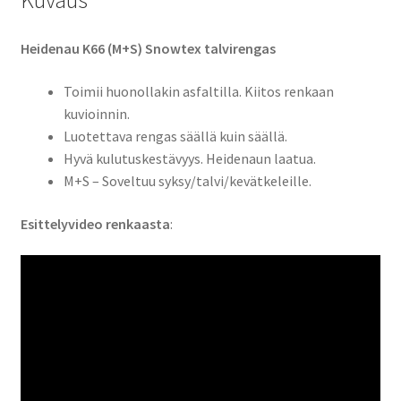
Kuvaus
Heidenau K66 (M+S) Snowtex talvirengas
Toimii huonollakin asfaltilla. Kiitos renkaan
kuvioinnin.
Luotettava rengas säällä kuin säällä.
Hyvä kulutuskestävyys. Heidenaun laatua.
M+S – Soveltuu syksy/talvi/kevätkeleille.
Esittelyvideo renkaasta
: