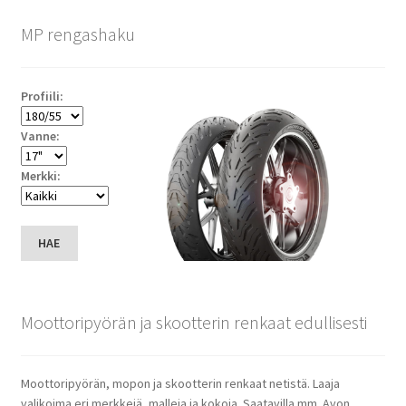
MP rengashaku
Profiili:
Vanne:
Merkki:
HAE
Moottoripyörän ja skootterin renkaat edullisesti
Moottoripyörän, mopon ja skootterin renkaat netistä. Laaja
valikoima eri merkkejä, malleja ja kokoja. Saatavilla mm. Avon,