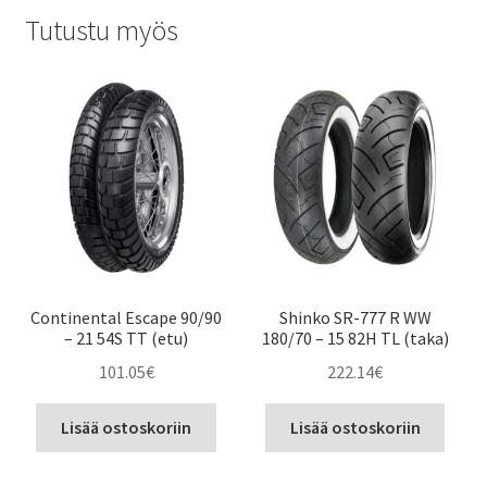
Tutustu myös
Continental Escape 90/90
Shinko SR-777 R WW
– 21 54S TT (etu)
180/70 – 15 82H TL (taka)
101.05
€
222.14
€
Lisää ostoskoriin
Lisää ostoskoriin