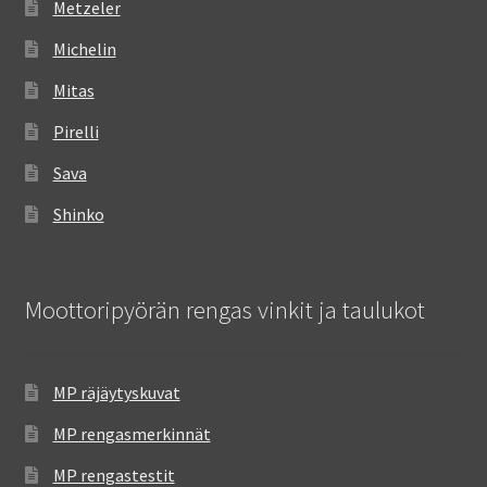
Metzeler
Michelin
Mitas
Pirelli
Sava
Shinko
Moottoripyörän rengas vinkit ja taulukot
MP räjäytyskuvat
MP rengasmerkinnät
MP rengastestit