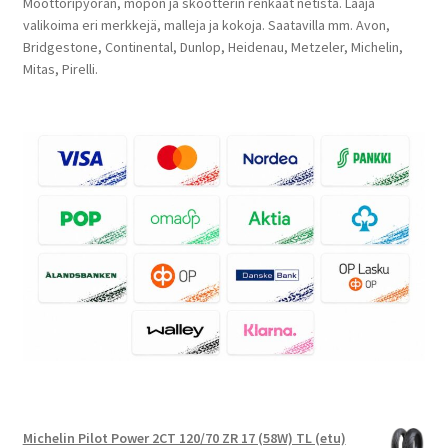
Moottoripyörän, mopon ja skootterin renkaat netistä. Laaja
valikoima eri merkkejä, malleja ja kokoja. Saatavilla mm. Avon,
Bridgestone, Continental, Dunlop, Heidenau, Metzeler, Michelin,
Mitas, Pirelli.
Michelin Pilot Power 2CT 120/70 ZR 17 (58W) TL (etu)