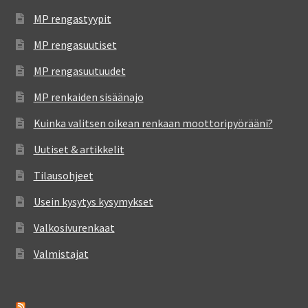
MP rengastyypit
MP rengasuutiset
MP rengasuutuudet
MP renkaiden sisäänajo
Kuinka valitsen oikean renkaan moottoripyörääni?
Uutiset & artikkelit
Tilausohjeet
Usein kysytys kysymykset
Valkosivurenkaat
Valmistajat