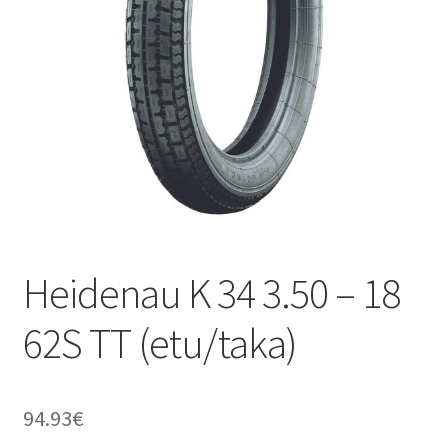
Heidenau K 34 3.50 – 18
62S TT (etu/taka)
94.93
€