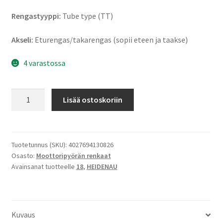
Rengastyyppi:
Tube type (TT)
Akseli:
Eturengas/takarengas (sopii eteen ja taakse)
4 varastossa
Heidenau
Lisää ostoskoriin
K
34
3.50
-
Tuotetunnus (SKU):
4027694130826
Osasto:
Moottoripyörän renkaat
18
Avainsanat tuotteelle
18
,
HEIDENAU
62S
TT
(etu/taka)
määrä
Kuvaus