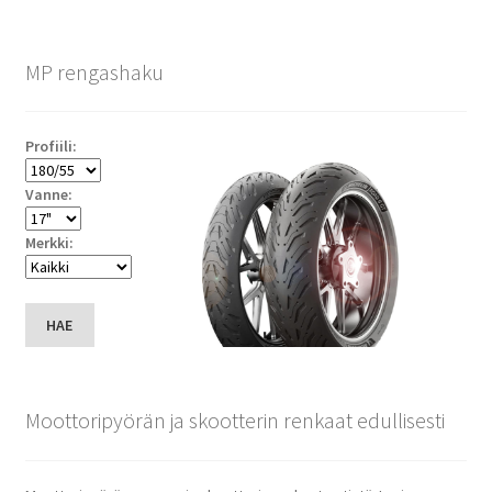
MP rengashaku
Profiili:
Vanne:
Merkki:
HAE
Moottoripyörän ja skootterin renkaat edullisesti