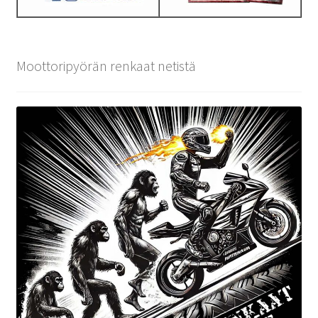
Moottoripyörän renkaat netistä