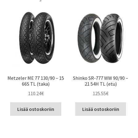
Metzeler ME 77 130/90 – 15
Shinko SR-777 WW 90/90 –
66S TL (taka)
21 54H TL (etu)
110.24
€
125.55
€
Lisää ostoskoriin
Lisää ostoskoriin