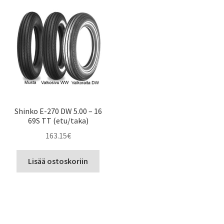
Shinko E-270 DW 5.00 – 16
69S TT (etu/taka)
163.15
€
Lisää ostoskoriin