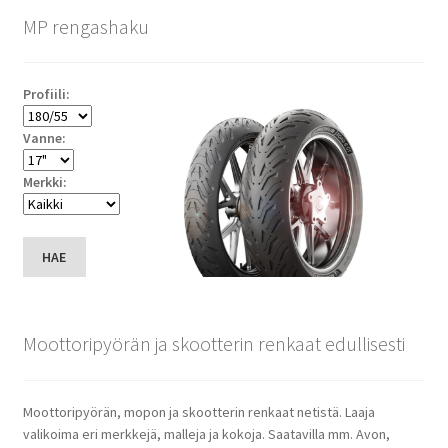
MP rengashaku
Profiili:
Vanne:
Merkki:
HAE
Moottoripyörän ja skootterin renkaat edullisesti
Moottoripyörän, mopon ja skootterin renkaat netistä. Laaja
valikoima eri merkkejä, malleja ja kokoja. Saatavilla mm. Avon,