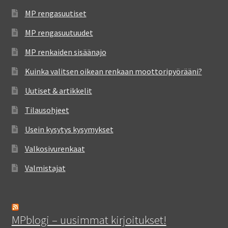
MP rengasuutiset
MP rengasuutuudet
MP renkaiden sisäänajo
Kuinka valitsen oikean renkaan moottoripyörääni?
Uutiset & artikkelit
Tilausohjeet
Usein kysytys kysymykset
Valkosivurenkaat
Valmistajat
MPblogi – uusimmat kirjoitukset!