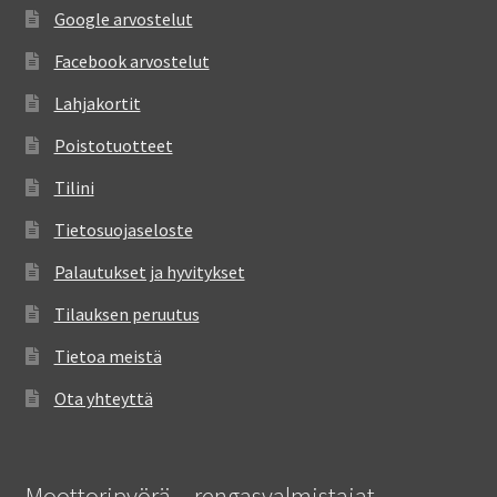
Google arvostelut
Facebook arvostelut
Lahjakortit
Poistotuotteet
Tilini
Tietosuojaseloste
Palautukset ja hyvitykset
Tilauksen peruutus
Tietoa meistä
Ota yhteyttä
Moottoripyörä – rengasvalmistajat