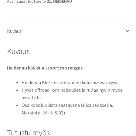
Avainsanat tuotteelle
21
,
HEIDENAU
51T
TT
(etu)
(TARJOUS)
Kuvaus
määrä
Kuvaus
Heidenau k60 dual-sport mp rengas
Heidenau K60 – erinomainen kulutuskestävyys.
Hyvät offroad -ominaisuudet ja rullaa hyvin myös
asfaltilla.
Osa kokoluokista saatavana silica seoksella.
Merkintä: (M+S-SI02).
Tutustu myös