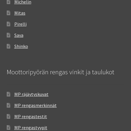
Michelin
Mitas
Pirelli
Sava
Shinko
Moottoripyörän rengas vinkit ja taulukot
MP räjäytyskuvat
MP rengasmerkinnät
MP rengastestit
MP rengastyypit