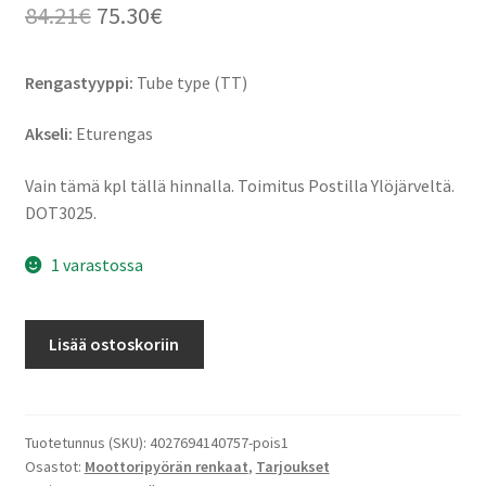
Alkuperäinen
Nykyinen
84.21
€
75.30
€
hinta
hinta
Rengastyyppi:
Tube type (TT)
oli:
on:
84.21€.
75.30€.
Akseli:
Eturengas
Vain tämä kpl tällä hinnalla. Toimitus Postilla Ylöjärveltä.
DOT3025.
1 varastossa
Heidenau
Lisää ostoskoriin
K
60
3.00
-
Tuotetunnus (SKU):
4027694140757-pois1
Osastot:
Moottoripyörän renkaat
,
Tarjoukset
21