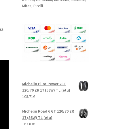
Mitas, Pirelli.
aa
Michelin Pilot Power 2CT
120/70 ZR 17 (58W) TL (etu)
108.71
€
Michelin Road 6 GT 120/70 ZR
17 (58W) TL (etu)
163.83
€