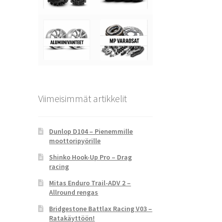
Viimeisimmät artikkelit
Dunlop D104 – Pienemmille
moottoripyörille
Shinko Hook-Up Pro – Drag
racing
Mitas Enduro Trail-ADV 2 –
Allround rengas
Bridgestone Battlax Racing V03 –
Ratakäyttöön!