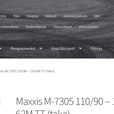
usivu
Tilini
Kauppa
Uutiset
Asennuspalvelu
UKK
istotuotteet
Tietoa meistä
Tilausohjeet
Yhteystiedot
Rengasmerkit
Vinkit&ohjeet
Yhteys
xis M-7305 110/90 – 19 62M TT (taka)
Maxxis M-7305 110/90 – 
62M TT (taka)