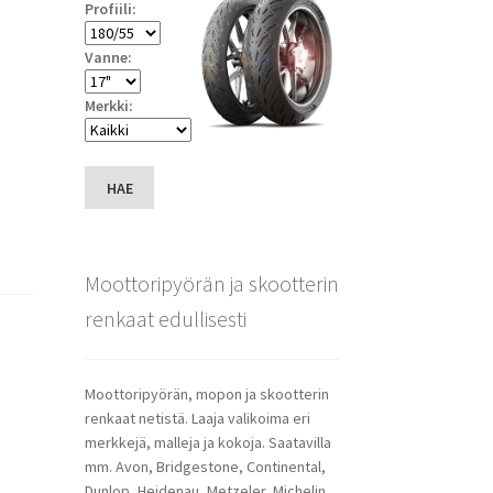
Profiili:
Vanne:
Merkki:
HAE
Moottoripyörän ja skootterin
renkaat edullisesti
Moottoripyörän, mopon ja skootterin
renkaat netistä. Laaja valikoima eri
merkkejä, malleja ja kokoja. Saatavilla
mm. Avon, Bridgestone, Continental,
Dunlop, Heidenau, Metzeler, Michelin,