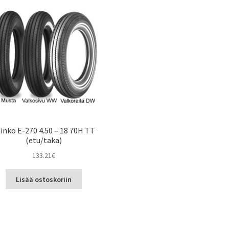
inko E-270 4.50 – 18 70H TT
(etu/taka)
133.21
€
Lisää ostoskoriin