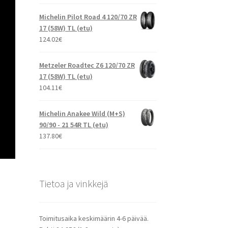
Michelin Pilot Road 4 120/70 ZR
17 (58W) TL (etu)
124.02
€
Metzeler Roadtec Z6 120/70 ZR
17 (58W) TL (etu)
104.11
€
Michelin Anakee Wild (M+S)
90/90 - 21 54R TL (etu)
137.80
€
Tietoa ja vinkkejä
Toimitusaika keskimäärin 4-6 päivää.