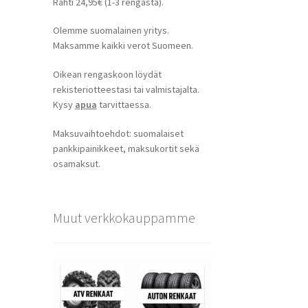
Rahti 24,95€ (1-3 rengasta).
Olemme suomalainen yritys.
Maksamme kaikki verot Suomeen.
Oikean rengaskoon löydät
rekisteriotteestasi tai valmistajalta.
Kysy
apua
tarvittaessa.
Maksuvaihtoehdot: suomalaiset
pankkipainikkeet, maksukortit sekä
osamaksut.
Muut verkkokauppamme