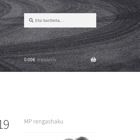
Etsi:
Haku
0.00
€
0 tuotetta
19
MP rengashaku