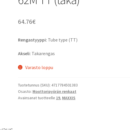
64.76
€
Rengastyyppi:
Tube type (TT)
Akseli:
Takarengas
Varasto loppu
Tuotetunnus (SKU):
4717784501383
Osasto:
Moottoripyörän renkaat
Avainsanat tuotteelle
19
,
MAXXIS
vaus