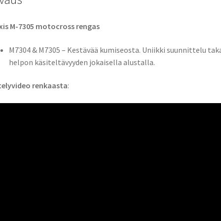
xis M-7305 motocross rengas
M7304 & M7305 – Kestävää kumiseosta. Uniikki suunnittelu tak
helpon käsiteltävyyden jokaisella alustalla.
telyvideo renkaasta
: