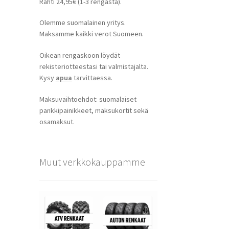
Rahti 24,95€ (1-3 rengasta).
Olemme suomalainen yritys.
Maksamme kaikki verot Suomeen.
Oikean rengaskoon löydät
rekisteriotteestasi tai valmistajalta.
Kysy
apua
tarvittaessa.
Maksuvaihtoehdot: suomalaiset
pankkipainikkeet, maksukortit sekä
osamaksut.
Muut verkkokauppamme