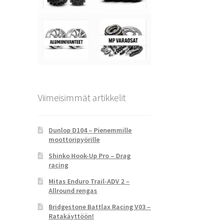
Viimeisimmät artikkelit
Dunlop D104 – Pienemmille
moottoripyörille
Shinko Hook-Up Pro – Drag
racing
Mitas Enduro Trail-ADV 2 –
Allround rengas
Bridgestone Battlax Racing V03 –
Ratakäyttöön!