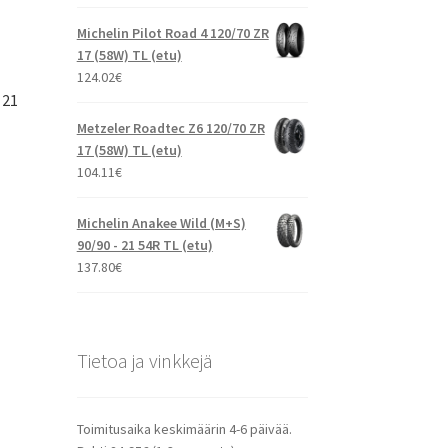
Michelin Pilot Road 4 120/70 ZR
17 (58W) TL (etu)
124.02
€
 21
Metzeler Roadtec Z6 120/70 ZR
17 (58W) TL (etu)
104.11
€
Michelin Anakee Wild (M+S)
90/90 - 21 54R TL (etu)
137.80
€
Tietoa ja vinkkejä
Toimitusaika keskimäärin 4-6 päivää.