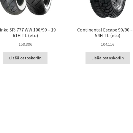
inko SR-777 WW 100/90 – 19
Continental Escape 90/90 –
61H TL (etu)
54H TL (etu)
159.39
€
104.11
€
Lisää ostoskoriin
Lisää ostoskoriin