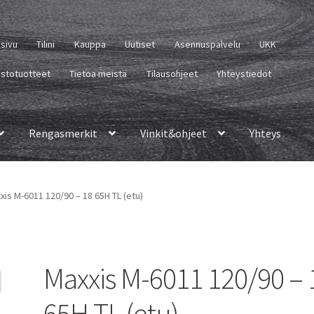
usivu
Tilini
Kauppa
Uutiset
Asennuspalvelu
UKK
istotuotteet
Tietoa meistä
Tilausohjeet
Yhteystiedot
Rengasmerkit
Vinkit&ohjeet
Yhteys
xis M-6011 120/90 – 18 65H TL (etu)
Maxxis M-6011 120/90 – 
65H TL (etu)