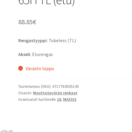
88.85
€
Rengastyyppi:
Tubeless (TL)
Akseli:
Eturengas
Varasto loppu
Tuotetunnus (SKU):
4717784505145
Osasto:
Moottoripyörän renkaat
Avainsanat tuotteelle
18
,
MAXXIS
vaus