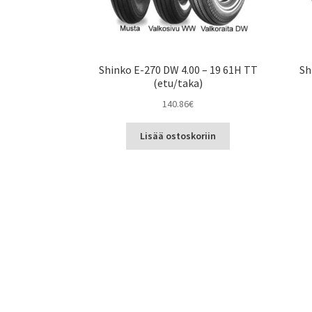
Shinko E-270 DW 4.00 – 19 61H TT
Sh
(etu/taka)
140.86
€
Lisää ostoskoriin