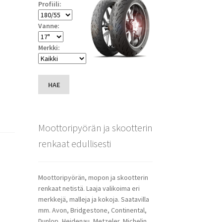
Profiili:
Vanne:
Merkki:
HAE
Moottoripyörän ja skootterin
renkaat edullisesti
Moottoripyörän, mopon ja skootterin
renkaat netistä. Laaja valikoima eri
merkkejä, malleja ja kokoja. Saatavilla
mm. Avon, Bridgestone, Continental,
Dunlop, Heidenau, Metzeler, Michelin,