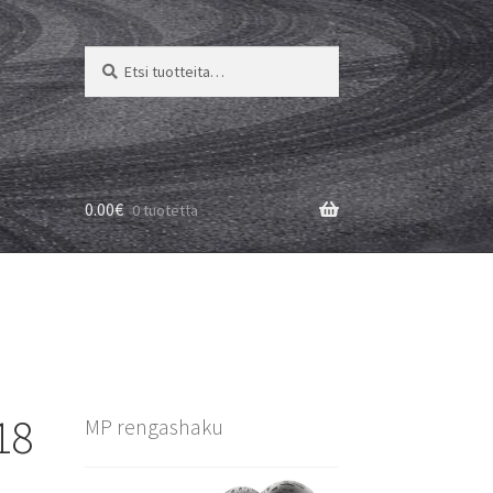
Etsi:
Haku
0.00
€
0 tuotetta
18
MP rengashaku