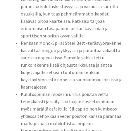
parantaa kulutuskestävyyttä ja vakautta suorilla
osuuksilla, kun taas pehmeämmät olkapäät
lisäävät pitoa kaarteissa. Ratkaisu tarjoaa
erinomaisen tasapainon pitkän käyttöiän ja
sporttisen suorituskyvyn välillä.
Renkaan Mono-Spiral Steel Belt -teräsvyörakenne
kasvattaa rungon jäykkyyttä ja parantaa vakautta
suurissa nopeuksissa. Samalla vahvistettu
runkorakenne lisää ohjaustarkkuutta ja antaa
kuljettajalle selkeän tuntuman renkaan
käyttäytymisestä nopeissa suunnanmuutoksissa ja
kaarreajossa.
Kulutuspinnan moderni uritus poistaa vettä
tehokkaasti ja säilyttää laajan kosketuspinnan
myös märällä asfaltilla. Silicapitoinen kumiseos
yhdessä tehokkaan vedenpoiston kanssa parantaa
märkäpitoa ja mahdollistaa nopean
lämpenemisen, mikä lisää turvallisuutta