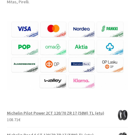
Mitas, Pirelli.
Michelin Pilot Power 2CT 120/70 ZR 17 (58W) TL (etu)
108.71
€
Michelin Road 6 GT 120/70 ZR 17 (58W) TL (etu)