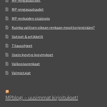
MP rengasuutiset
MP rengasuutuudet
MP renkaiden sisäänajo
Kuinka valitsen oikean renkaan moottoripyörääni?
Uutiset & artikkelit
Tilausohjeet
Usein kysytys kysymykset
Valkosivurenkaat
Valmistajat
MPblogi – uusimmat kirjoitukset!