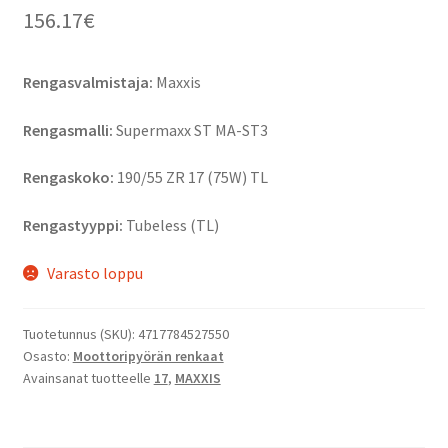
156.17
€
Rengasvalmistaja:
Maxxis
Rengasmalli:
Supermaxx ST MA-ST3
Rengaskoko:
190/55 ZR 17 (75W) TL
Rengastyyppi:
Tubeless (TL)
Varasto loppu
Tuotetunnus (SKU):
4717784527550
Osasto:
Moottoripyörän renkaat
Avainsanat tuotteelle
17
,
MAXXIS