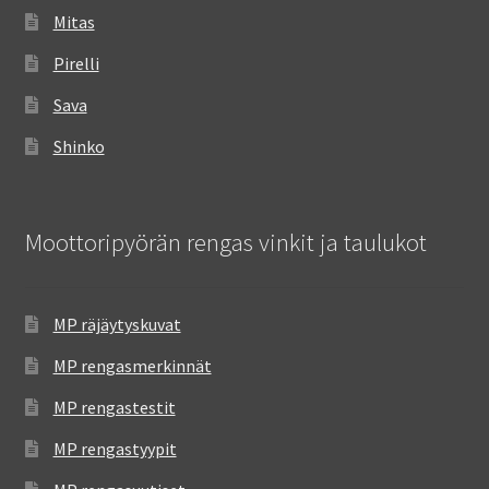
Mitas
Pirelli
Sava
Shinko
Moottoripyörän rengas vinkit ja taulukot
MP räjäytyskuvat
MP rengasmerkinnät
MP rengastestit
MP rengastyypit