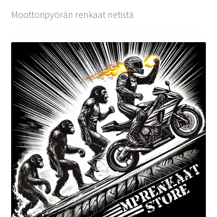
Moottoripyörän renkaat netistä