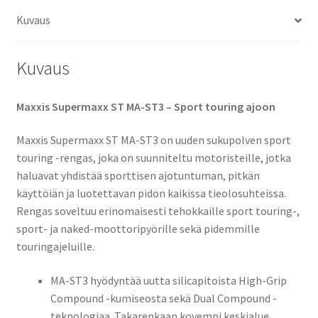
Kuvaus
Kuvaus
Maxxis Supermaxx ST MA-ST3 – Sport touring ajoon
Maxxis Supermaxx ST MA-ST3 on uuden sukupolven sport
touring -rengas, joka on suunniteltu motoristeille, jotka
haluavat yhdistää sporttisen ajotuntuman, pitkän
käyttöiän ja luotettavan pidon kaikissa tieolosuhteissa.
Rengas soveltuu erinomaisesti tehokkaille sport touring-,
sport- ja naked-moottoripyörille sekä pidemmille
touringajeluille.
MA-ST3 hyödyntää uutta silicapitoista High-Grip
Compound -kumiseosta sekä Dual Compound -
teknologiaa. Takarenkaan kovempi keskialue