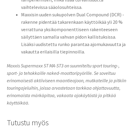
vaihtelevissa sääolosuhteissa.
Maxxisin uuden sukupolven Dual Compound (DCR) -
rakenne pidentää takarenkaan käyttöikää yli 20 %
verrattuna yksikomponenttiseen rakenteeseen
säilyttäen samalla vahvan pidon kallistuksissa.
Lisäksi uudistettu runko parantaa ajomukavuutta ja
vakautta erilaisilla tiepinnoilla.
Maxxis Supermaxx ST MA-ST3 on suunniteltu sport touring-,
sport- ja tehokkaille naked-moottoripyörille. Se soveltuu
erinomaisesti aktiiviseen maantieajoon, mutkateille ja pitkiin
touringajeluihin, joissa arvostetaan tarkkaa ohjattavuutta,
erinomaista märkäpitoa, vakaata ajokäytöstä ja pitkää
käyttöikää.
Tutustu myös