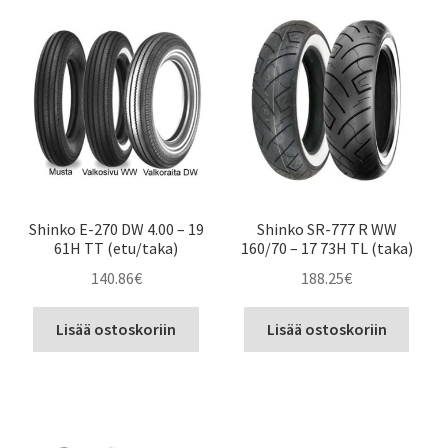
Shinko E-270 DW 4.00 – 19
Shinko SR-777 R WW
61H TT (etu/taka)
160/70 – 17 73H TL (taka)
140.86
€
188.25
€
Lisää ostoskoriin
Lisää ostoskoriin