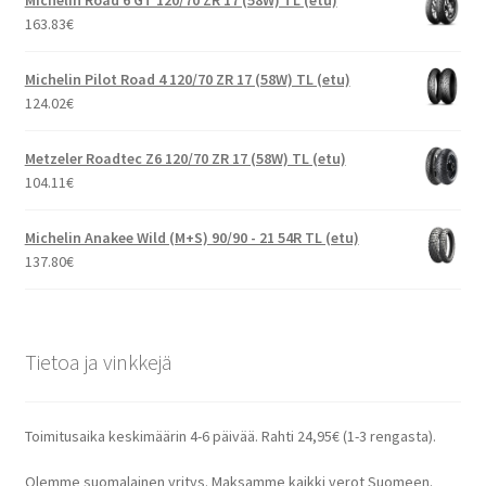
163.83
€
Michelin Pilot Road 4 120/70 ZR 17 (58W) TL (etu)
124.02
€
Metzeler Roadtec Z6 120/70 ZR 17 (58W) TL (etu)
104.11
€
Michelin Anakee Wild (M+S) 90/90 - 21 54R TL (etu)
137.80
€
Tietoa ja vinkkejä
Toimitusaika keskimäärin 4-6 päivää. Rahti 24,95€ (1-3 rengasta).
Olemme suomalainen yritys. Maksamme kaikki verot Suomeen.