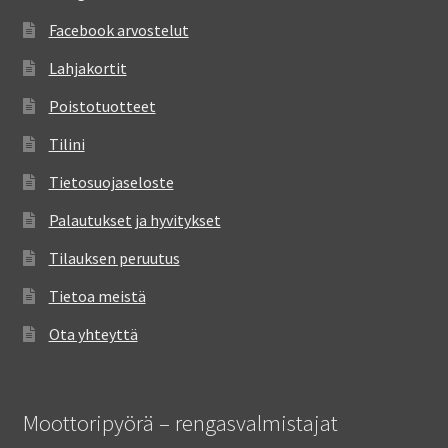
Facebook arvostelut
Lahjakortit
Poistotuotteet
Tilini
Tietosuojaseloste
Palautukset ja hyvitykset
Tilauksen peruutus
Tietoa meistä
Ota yhteyttä
Moottoripyörä – rengasvalmistajat