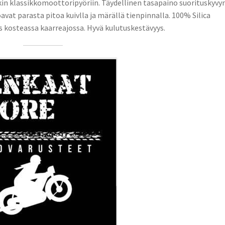
kin klassikkomoottoripyöriin. Täydellinen tasapaino suorituskyvyn
oavat parasta pitoa kuivlla ja märällä tienpinnalla. 100% Silica
 kosteassa kaarreajossa. Hyvä kulutuskestävyys.