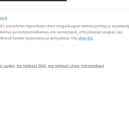
tore
 2011 perustetun mprenkaat-store rengaskaupan toimitusjohtaja ja asiantunti
okemus ja käytännönläheinen ote varmistavat, että jokainen asiakas saa
lisesti heidän tarpeisiinsa ja ajotyyliinsä. Ota
yhteyttä
.
at uudet
,
mp renkaat 2021
,
mp renkaat store
,
retrorenkaat