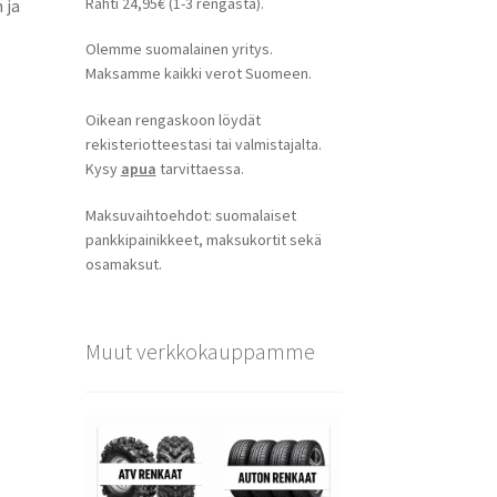
Rahti 24,95€ (1-3 rengasta).
 ja
Olemme suomalainen yritys.
Maksamme kaikki verot Suomeen.
Oikean rengaskoon löydät
rekisteriotteestasi tai valmistajalta.
Kysy
apua
tarvittaessa.
Maksuvaihtoehdot: suomalaiset
pankkipainikkeet, maksukortit sekä
osamaksut.
Muut verkkokauppamme