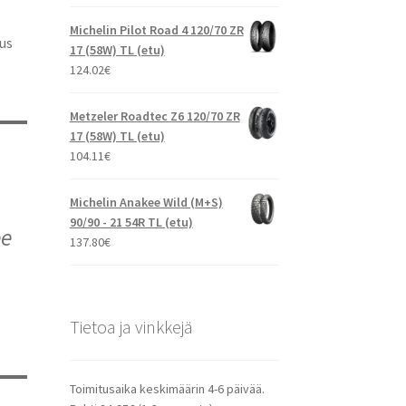
Michelin Pilot Road 4 120/70 ZR
us
17 (58W) TL (etu)
124.02
€
Metzeler Roadtec Z6 120/70 ZR
17 (58W) TL (etu)
104.11
€
Michelin Anakee Wild (M+S)
90/90 - 21 54R TL (etu)
ee
137.80
€
Tietoa ja vinkkejä
Toimitusaika keskimäärin 4-6 päivää.