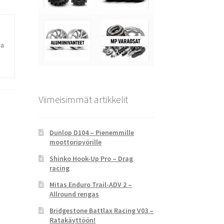
ja
Viimeisimmät artikkelit
Dunlop D104 – Pienemmille
moottoripyörille
Shinko Hook-Up Pro – Drag
racing
Mitas Enduro Trail-ADV 2 –
Allround rengas
Bridgestone Battlax Racing V03 –
Ratakäyttöön!