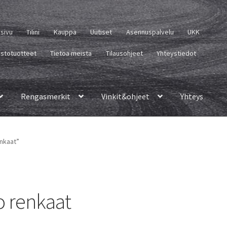
usivu
Tilini
Kauppa
Uutiset
Asennuspalvelu
UKK
istotuotteet
Tietoa meistä
Tilausohjeet
Yhteystiedot
Rengasmerkit
Vinkit&ohjeet
Yhteys
enkaat”
o renkaat