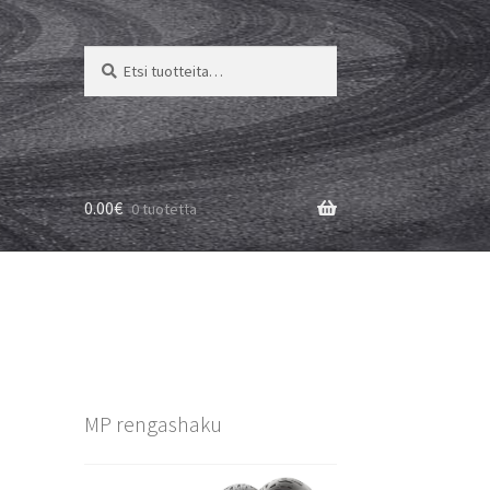
Etsi:
Haku
0.00
€
0 tuotetta
MP rengashaku