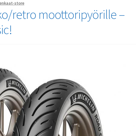
enkaat-store
ko/retro moottoripyörille –
ic!