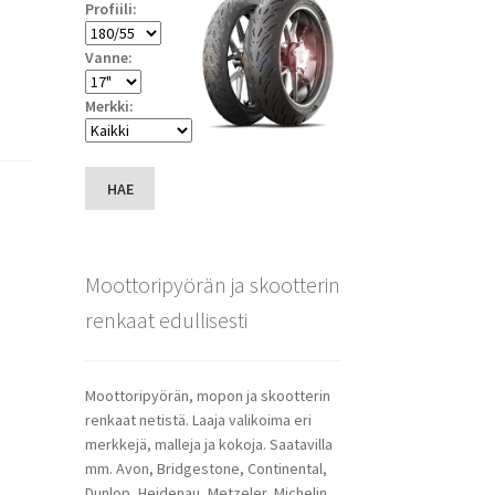
Profiili:
Vanne:
Merkki:
HAE
Moottoripyörän ja skootterin
renkaat edullisesti
Moottoripyörän, mopon ja skootterin
renkaat netistä. Laaja valikoima eri
merkkejä, malleja ja kokoja. Saatavilla
mm. Avon, Bridgestone, Continental,
Dunlop, Heidenau, Metzeler, Michelin,