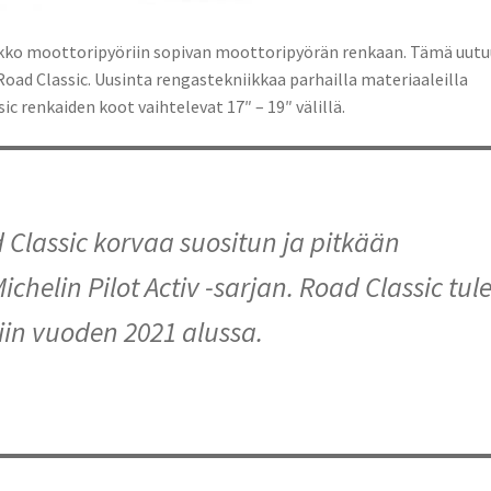
sikko moottoripyöriin sopivan moottoripyörän renkaan. Tämä uutu
Road Classic. Uusinta rengastekniikkaa parhailla materiaaleilla
c renkaiden koot vaihtelevat 17″ – 19″ välillä.
 Classic korvaa suositun ja pitkään
chelin Pilot Activ -sarjan. Road Classic tul
in vuoden 2021 alussa.