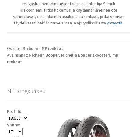
rengaskaupan toimitusjohtaja ja asiantuntija Samuli
Riekkoniemi. Pitkä kokemus ja käytännönläheinen ote
varmistavat, että jokainen asiakas saa renkaat, jotka sopivat
täydellisesti heidän tarpeisiinsa ja ajotyyliinsä. Ota
yhteyttä
.
Osasto:
Michelin - MP renkaat
Avainsanat:
Michelin Bopper
,
Michelin Bopper skootteri
,
mp
renkaat
MP rengashaku
Profiili:
Vanne: