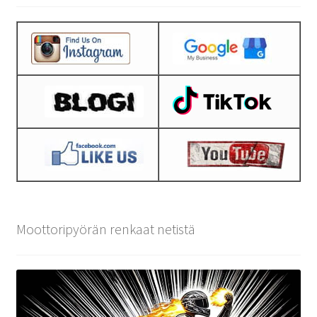
Moottoripyörän renkaat netistä