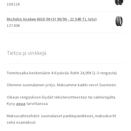
104.11
€
Michelin Anakee Wild (M+S) 90/90 - 21 54R TL (etu)
137.80
€
Tietoa ja vinkkejä
Toimitusaika keskimäärin 4-6 päivää. Rahti 24,95€ (1-3 rengasta).
Olemme suomalainen yritys. Maksamme kaikki verot Suomeen.
Oikean rengaskoon löydät rekisteriotteestasi tai valmistajalta.
Kysy
apua
tarvittaessa.
Maksuvaihtoehdot: suomalaiset pankkipainikkeet, maksukortit
sekä osamaksut.