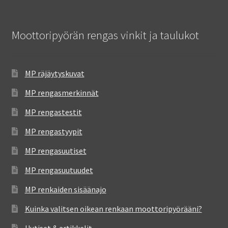
Moottoripyörän rengas vinkit ja taulukot
MP räjäytyskuvat
MP rengasmerkinnät
MP rengastestit
MP rengastyypit
MP rengasuutiset
MP rengasuutuudet
MP renkaiden sisäänajo
Kuinka valitsen oikean renkaan moottoripyörääni?
Uutiset & artikkelit