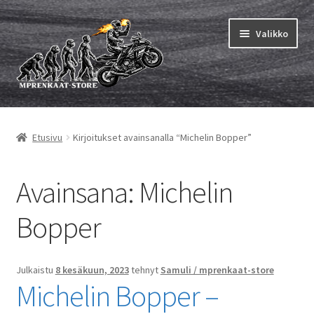
Siirry
Siirry
Valikko
navigointiin
sisältöön
Laajen
MP renkaat
alemm
Etusivu
Kirjoitukset avainsanalla “Michelin Bopper”
tason
Laajen
Sisärenkaat ja nauhat
valikko
alemm
tason
Laajen
Avainsana:
Michelin
Rengasmerkit
valikko
alemm
tason
Laajen
Bopper
Vinkit&ohjeet
valikko
alemm
tason
Yhteys
valikko
Julkaistu
8 kesäkuun, 2023
tehnyt
Samuli / mprenkaat-store
Michelin Bopper –