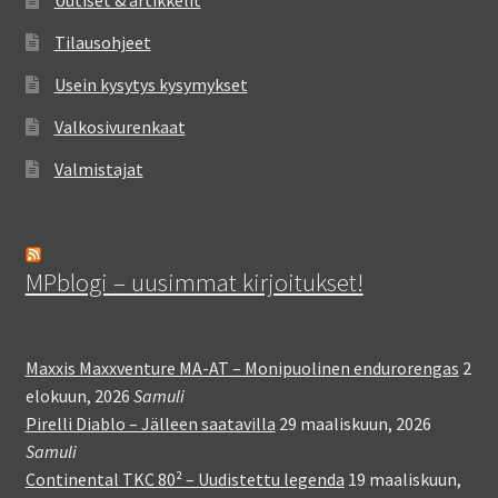
Tilausohjeet
Usein kysytys kysymykset
Valkosivurenkaat
Valmistajat
MPblogi – uusimmat kirjoitukset!
Maxxis Maxxventure MA-AT – Monipuolinen endurorengas
2
elokuun, 2026
Samuli
Pirelli Diablo – Jälleen saatavilla
29 maaliskuun, 2026
Samuli
Continental TKC 80² – Uudistettu legenda
19 maaliskuun,