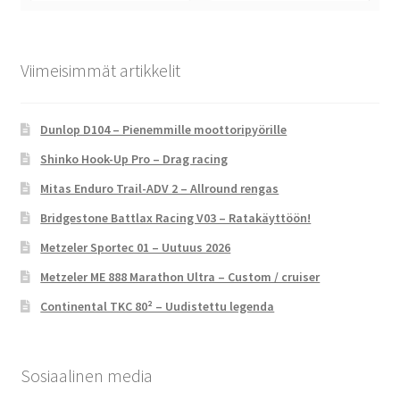
Viimeisimmät artikkelit
Dunlop D104 – Pienemmille moottoripyörille
Shinko Hook-Up Pro – Drag racing
Mitas Enduro Trail-ADV 2 – Allround rengas
Bridgestone Battlax Racing V03 – Ratakäyttöön!
Metzeler Sportec 01 – Uutuus 2026
Metzeler ME 888 Marathon Ultra – Custom / cruiser
Continental TKC 80² – Uudistettu legenda
Sosiaalinen media