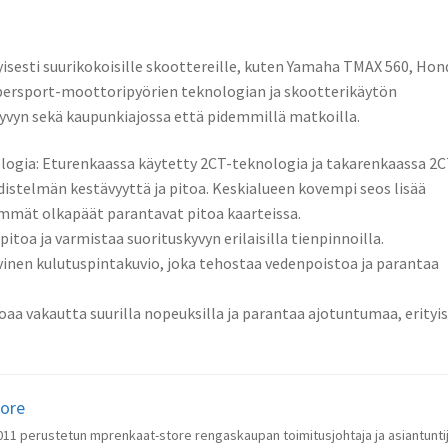
yisesti suurikokoisille skoottereille, kuten Yamaha TMAX 560, Hon
ypersport-moottoripyörien teknologian ja skootterikäytön
yvyn sekä kaupunkiajossa että pidemmillä matkoilla.
ogia: Eturenkaassa käytetty 2CT-teknologia ja takarenkaassa 2
istelmän kestävyyttä ja pitoa. Keskialueen kovempi seos lisää
mmät olkapäät parantavat pitoa kaarteissa.
itoa ja varmistaa suorituskyvyn erilaisilla tienpinnoilla.
vinen kulutuspintakuvio, joka tehostaa vedenpoistoa ja parantaa
oaa vakautta suurilla nopeuksilla ja parantaa ajotuntumaa, erityis
tore
 2011 perustetun mprenkaat-store rengaskaupan toimitusjohtaja ja asiantunti