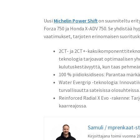
Uusi
Michelin Power Shift
on suunniteltu erit
Forza 750 ja Honda X-ADV 750. Se yhdistää h
vaatimukset, tarjoten erinomaisen suoritusk
2CT- ja 2CT+-kaksikomponenttiteknol
teknologia tarjoavat optimaalisen yhd
kulutuskestävyyttä, kun taas pehmeä
100 % piidioksidiseos: Parantaa märkäp
Water Evergrip -teknologia: Innovatii
turvallisuutta sateisissa olosuhteissa.
Reinforced Radial X Evo -rakenne: Tarj
kaarreajossa.
Samuli / mprenkaat-s
Kirjoittajana toimii vuonna