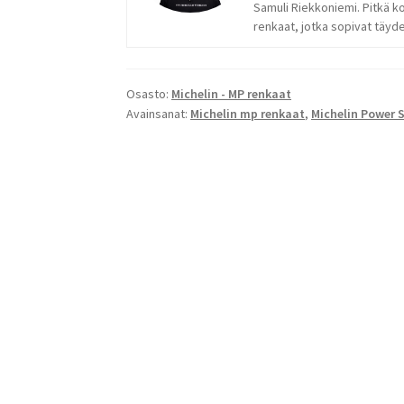
Samuli Riekkoniemi. Pitkä k
renkaat, jotka sopivat täydel
Osasto:
Michelin - MP renkaat
Avainsanat:
Michelin mp renkaat
,
Michelin Power 