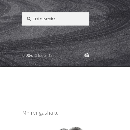
Etsi:
Haku
0.00
€
0 tuotetta
MP rengashaku