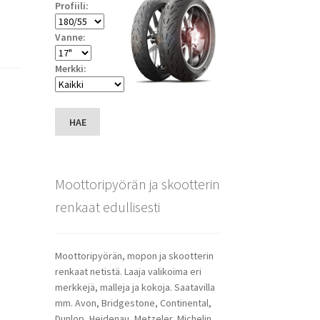
Profiili:
Vanne:
Merkki:
HAE
Moottoripyörän ja skootterin
renkaat edullisesti
Moottoripyörän, mopon ja skootterin
renkaat netistä. Laaja valikoima eri
merkkejä, malleja ja kokoja. Saatavilla
mm. Avon, Bridgestone, Continental,
Dunlop, Heidenau, Metzeler, Michelin,