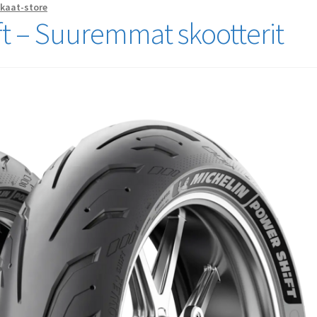
kaat-store
ft – Suuremmat skootterit