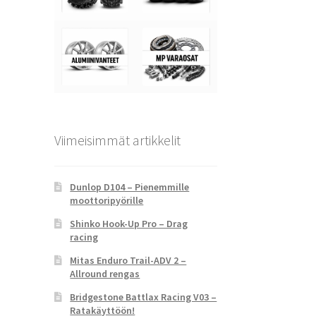
Viimeisimmät artikkelit
Dunlop D104 – Pienemmille
moottoripyörille
Shinko Hook-Up Pro – Drag
racing
Mitas Enduro Trail-ADV 2 –
Allround rengas
Bridgestone Battlax Racing V03 –
Ratakäyttöön!