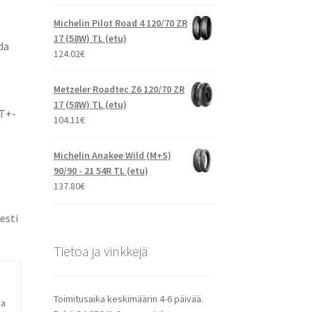
Michelin Pilot Road 4 120/70 ZR
17 (58W) TL (etu)
da
124.02
€
Metzeler Roadtec Z6 120/70 ZR
17 (58W) TL (etu)
CT+-
104.11
€
Michelin Anakee Wild (M+S)
90/90 - 21 54R TL (etu)
137.80
€
esti
Tietoa ja vinkkejä
Toimitusaika keskimäärin 4-6 päivää.
ja