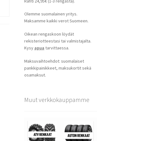
Rahti 24,95€ (1-3 rengasta).
Olemme suomalainen yritys.
Maksamme kaikki verot Suomeen.
Oikean rengaskoon löydät
rekisteriotteestasi tai valmistajalta.
Kysy
apua
tarvittaessa.
Maksuvaihtoehdot: suomalaiset
pankkipainikkeet, maksukortit sekä
osamaksut.
Muut verkkokauppamme