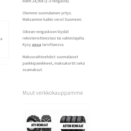
Rahti 24,95€ (1-3 rengasta).
Olemme suomalainen yritys.
Maksamme kaikki verot Suomeen.
Oikean rengaskoon löydät
rekisteriotteestasi tai valmistajalta.
ja
Kysy
apua
tarvittaessa.
Maksuvaihtoehdot: suomalaiset
pankkipainikkeet, maksukortit sekä
osamaksut.
Muut verkkokauppamme