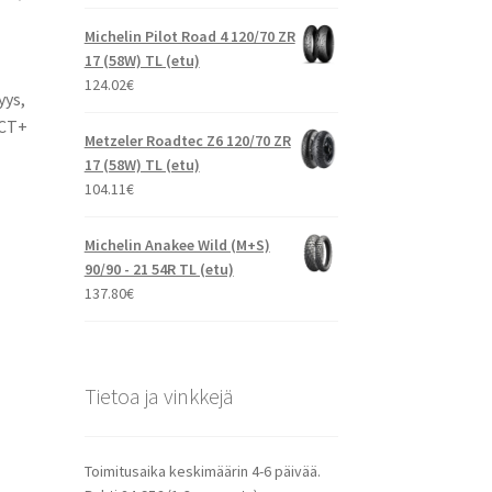
Michelin Pilot Road 4 120/70 ZR
17 (58W) TL (etu)
124.02
€
yys,
2CT+
Metzeler Roadtec Z6 120/70 ZR
17 (58W) TL (etu)
104.11
€
Michelin Anakee Wild (M+S)
90/90 - 21 54R TL (etu)
137.80
€
Tietoa ja vinkkejä
Toimitusaika keskimäärin 4-6 päivää.