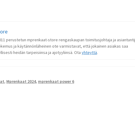
tore
 2011 perustetun mprenkaat-store rengaskaupan toimitusjohtaja ja asiantunti
okemus ja käytännönläheinen ote varmistavat, että jokainen asiakas saa
lisesti heidän tarpeisiinsa ja ajotyyliinsä. Ota
yhteyttä
.
aat
,
Mprenkaat 2024
,
mprenkaat power 6