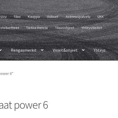
usivu
Tilini
Kauppa
Uutiset
Asennuspalvelu
UKK
istotuotteet
Tietoa meistä
Tilausohjeet
Yhteystiedot
Rengasmerkit
Vinkit&ohjeet
Yhteys
 power 6”
at power 6