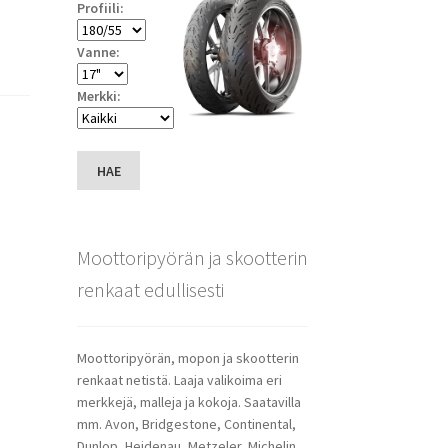
Profiili:
Vanne:
Merkki:
HAE
Moottoripyörän ja skootterin
renkaat edullisesti
Moottoripyörän, mopon ja skootterin
renkaat netistä. Laaja valikoima eri
merkkejä, malleja ja kokoja. Saatavilla
mm. Avon, Bridgestone, Continental,
Dunlop, Heidenau, Metzeler, Michelin,