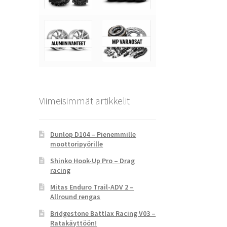
Viimeisimmät artikkelit
Dunlop D104 – Pienemmille
moottoripyörille
Shinko Hook-Up Pro – Drag
racing
Mitas Enduro Trail-ADV 2 –
Allround rengas
Bridgestone Battlax Racing V03 –
Ratakäyttöön!