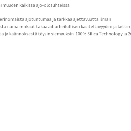
armuuden kaikissa ajo-olosuhteissa.
 erinomaista ajotuntumaa ja tarkkaa ajettavuutta ilman
ta nämä renkaat takaavat urheilullisen käsiteltävyyden ja ketter
esta ja käännöksestä täysin siemauksin. 100% Silica Technology ja 