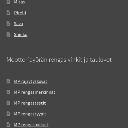
Mitas
Pirelli
Sava
Shinko
Moottoripyörän rengas vinkit ja taulukot
MP räjäytyskuvat
MP rengasmerkinnät
MP rengastestit
MP rengastyypit
MP rengasuutiset