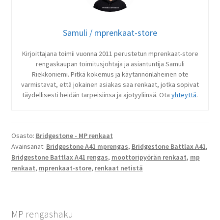
Samuli / mprenkaat-store
Kirjoittajana toimii vuonna 2011 perustetun mprenkaat-store
rengaskaupan toimitusjohtaja ja asiantuntija Samuli
Riekkoniemi. Pitkä kokemus ja käytännönläheinen ote
varmistavat, että jokainen asiakas saa renkaat, jotka sopivat
täydellisesti heidän tarpeisiinsa ja ajotyyliinsä. Ota
yhteyttä
.
Osasto:
Bridgestone - MP renkaat
Avainsanat:
Bridgestone A41 mprengas
,
Bridgestone Battlax A41
,
Bridgestone Battlax A41 rengas
,
moottoripyörän renkaat
,
mp
renkaat
,
mprenkaat-store
,
renkaat netistä
MP rengashaku