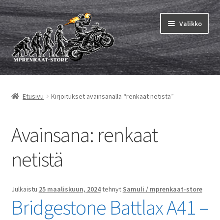
Siirry
Siirry
Valikko
navigointiin
sisältöön
Laajen
MP renkaat
alemm
Etusivu
Kirjoitukset avainsanalla “renkaat netistä”
tason
Laajen
Sisärenkaat ja nauhat
valikko
alemm
tason
Laajen
Avainsana:
renkaat
Rengasmerkit
valikko
alemm
tason
Laajen
netistä
Vinkit&ohjeet
valikko
alemm
tason
Yhteys
valikko
Julkaistu
25 maaliskuun, 2024
tehnyt
Samuli / mprenkaat-store
Bridgestone Battlax A41 –