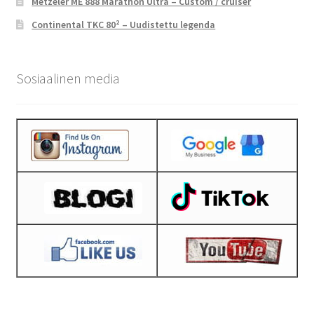
Metzeler ME 888 Marathon Ultra – Custom / cruiser
Continental TKC 80² – Uudistettu legenda
Sosiaalinen media