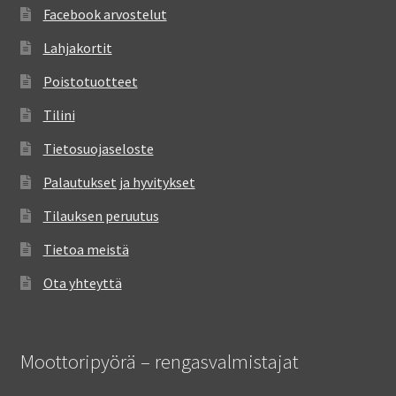
Facebook arvostelut
Lahjakortit
Poistotuotteet
Tilini
Tietosuojaseloste
Palautukset ja hyvitykset
Tilauksen peruutus
Tietoa meistä
Ota yhteyttä
Moottoripyörä – rengasvalmistajat