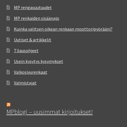
MP rengasuutuudet
MP renkaiden sisäänajo
Kuinka valitsen oikean renkaan moottoripyörääni?
Uutiset & artikkelit
Tilausohjeet
Usein kysytys kysymykset
Valkosivurenkaat
Valmistajat
MPblogi – uusimmat kirjoitukset!