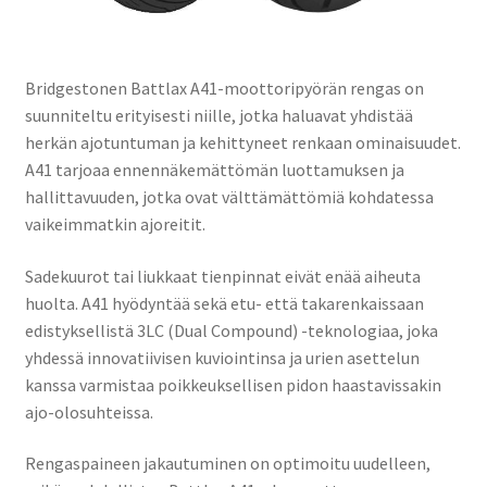
Bridgestonen Battlax A41-moottoripyörän rengas on
suunniteltu erityisesti niille, jotka haluavat yhdistää
herkän ajotuntuman ja kehittyneet renkaan ominaisuudet.
A41 tarjoaa ennennäkemättömän luottamuksen ja
hallittavuuden, jotka ovat välttämättömiä kohdatessa
vaikeimmatkin ajoreitit.
Sadekuurot tai liukkaat tienpinnat eivät enää aiheuta
huolta. A41 hyödyntää sekä etu- että takarenkaissaan
edistyksellistä 3LC (Dual Compound) -teknologiaa, joka
yhdessä innovatiivisen kuviointinsa ja urien asettelun
kanssa varmistaa poikkeuksellisen pidon haastavissakin
ajo-olosuhteissa.
Rengaspaineen jakautuminen on optimoitu uudelleen,