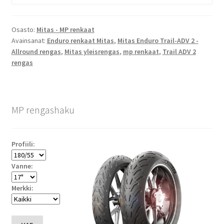
Osasto:
Mitas - MP renkaat
Avainsanat:
Enduro renkaat Mitas
,
Mitas Enduro Trail-ADV 2 -
Allround rengas
,
Mitas yleisrengas
,
mp renkaat
,
Trail ADV 2
rengas
MP rengashaku
Profiili:
Vanne:
Merkki: