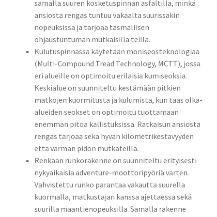
samalla suuren kosketuspinnan asfaltilla, minkä
ansiosta rengas tuntuu vakaalta suurissakin
nopeuksissa ja tarjoaa täsmällisen
ohjaustuntuman mutkaisilla teillä.
Kulutuspinnassa käytetään moniseosteknologiaa
(Multi-Compound Tread Technology, MCTT), jossa
eri alueille on optimoitu erilaisia kumiseoksia.
Keskialue on suunniteltu kestämään pitkien
matkojen kuormitusta ja kulumista, kun taas olka-
alueiden seokset on optimoitu tuottamaan
enemmän pitoa kallistuksissa. Ratkaisun ansiosta
rengas tarjoaa sekä hyvän kilometrikestävyyden
että varman pidon mutkateillä.
Renkaan runkorakenne on suunniteltu erityisesti
nykyaikaisia adventure-moottoripyöriä varten.
Vahvistettu runko parantaa vakautta suurella
kuormalla, matkustajan kanssa ajettaessa sekä
suurilla maantienopeuksilla. Samalla rakenne