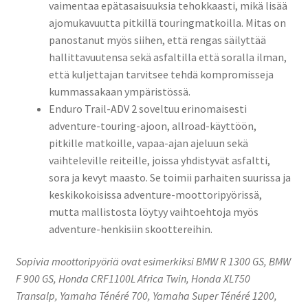
vaimentaa epätasaisuuksia tehokkaasti, mikä lisää
ajomukavuutta pitkillä touringmatkoilla. Mitas on
panostanut myös siihen, että rengas säilyttää
hallittavuutensa sekä asfaltilla että soralla ilman,
että kuljettajan tarvitsee tehdä kompromisseja
kummassakaan ympäristössä.
Enduro Trail-ADV 2 soveltuu erinomaisesti
adventure-touring-ajoon, allroad-käyttöön,
pitkille matkoille, vapaa-ajan ajeluun sekä
vaihteleville reiteille, joissa yhdistyvät asfaltti,
sora ja kevyt maasto. Se toimii parhaiten suurissa ja
keskikokoisissa adventure-moottoripyörissä,
mutta mallistosta löytyy vaihtoehtoja myös
adventure-henkisiin skoottereihin.
Sopivia moottoripyöriä ovat esimerkiksi BMW R 1300 GS, BMW
F 900 GS, Honda CRF1100L Africa Twin, Honda XL750
Transalp, Yamaha Ténéré 700, Yamaha Super Ténéré 1200,