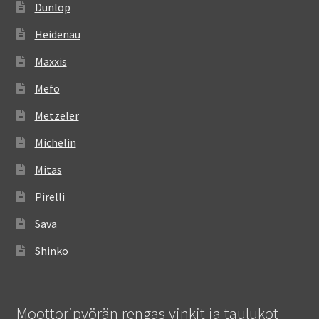
Dunlop
Heidenau
Maxxis
Mefo
Metzeler
Michelin
Mitas
Pirelli
Sava
Shinko
Moottoripyörän rengas vinkit ja taulukot