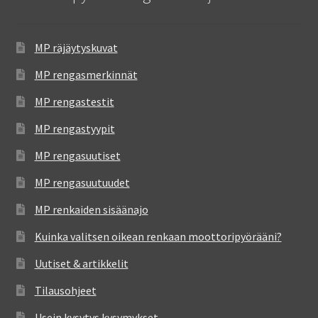
MP räjäytyskuvat
MP rengasmerkinnät
MP rengastestit
MP rengastyypit
MP rengasuutiset
MP rengasuutuudet
MP renkaiden sisäänajo
Kuinka valitsen oikean renkaan moottoripyörääni?
Uutiset & artikkelit
Tilausohjeet
Usein kysytys kysymykset