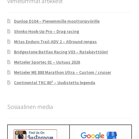
Viimeisimmät artikkelit
Dunlop D104 – Pienemmille moottoripyörille
Shinko Hook-Up Pro – Drag racing
Mitas Enduro Trail-ADV 2 – Allround rengas
Bridgestone Battlax Racing V03 – Ratakäyttöön!
Metzeler Sportec 01 – Uutuus 2026
Metzeler ME 888 Marathon Ultra – Custom / cruiser
Continental TKC 80² – Uudistettu legenda
Sosiaalinen media