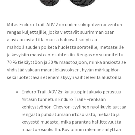
Mitas Enduro Trail-ADV 2 on uuden sukupolven adventure-
rengas kuljettajille, jotka viettävät suurimman osan
ajastaan asfaltilla mutta haluavat säilyttää
mahdollisuuden poiketa huoletta sorateille, metsäteille
ja kevyisiin maasto-olosuhteisiin. Rengas on suunniteltu
70 % tiekäyttöön ja 30 % maastoajoon, minkä ansiosta se
yhdistää vakaan maantiekäytöksen, hyvän märkäpidon
sekä luotettavan etenemiskyvyn vaihtelevilla alustoilla.
Enduro Trail-ADV 2:n kulutuspintakuvio perustuu
Mitasin tunnetun Enduro Trail+ -renkaan
kehitystyöhön. Chevron-tyylinen nuolikuvio auttaa
rengasta puhdistumaan irtosorasta, hiekasta ja
kevyestä mudasta, mikä parantaa hallittavuutta
maasto-osuuksilla. Kuvioinnin rakenne säilyttää