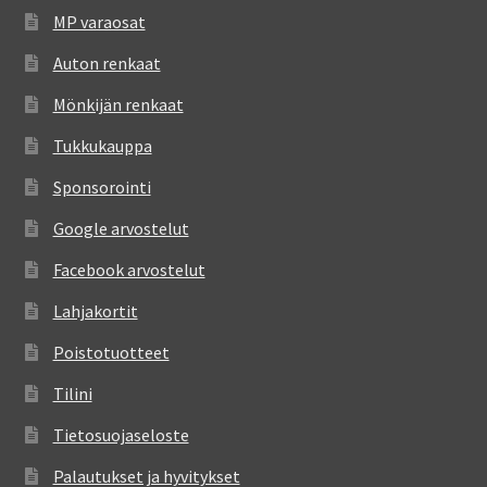
MP varaosat
Auton renkaat
Mönkijän renkaat
Tukkukauppa
Sponsorointi
Google arvostelut
Facebook arvostelut
Lahjakortit
Poistotuotteet
Tilini
Tietosuojaseloste
Palautukset ja hyvitykset