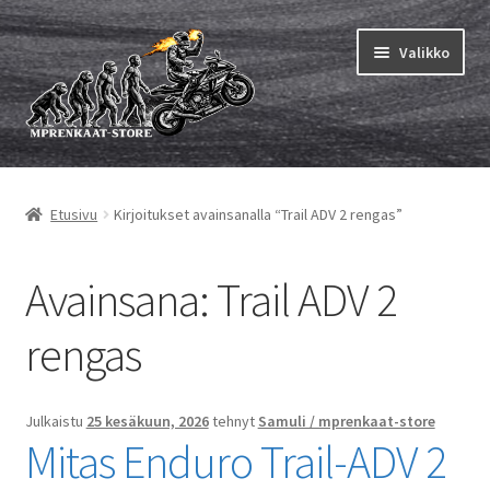
Siirry
Siirry
Valikko
navigointiin
sisältöön
Laajen
MP renkaat
alemm
Etusivu
Kirjoitukset avainsanalla “Trail ADV 2 rengas”
tason
Laajen
Sisärenkaat ja nauhat
valikko
alemm
tason
Laajen
Avainsana:
Trail ADV 2
Rengasmerkit
valikko
alemm
tason
Laajen
rengas
Vinkit&ohjeet
valikko
alemm
tason
Yhteys
valikko
Julkaistu
25 kesäkuun, 2026
tehnyt
Samuli / mprenkaat-store
Mitas Enduro Trail-ADV 2