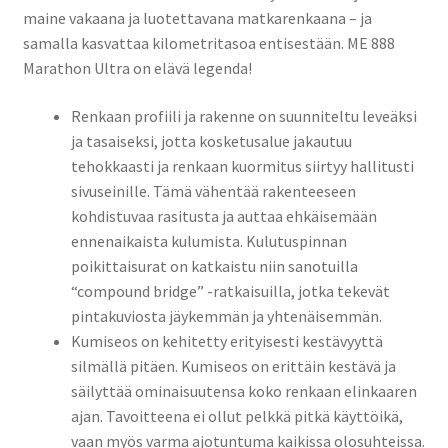
maine vakaana ja luotettavana matkarenkaana – ja
samalla kasvattaa kilometritasoa entisestään. ME 888
Marathon Ultra on elävä legenda!
Renkaan profiili ja rakenne on suunniteltu leveäksi
ja tasaiseksi, jotta kosketusalue jakautuu
tehokkaasti ja renkaan kuormitus siirtyy hallitusti
sivuseinille. Tämä vähentää rakenteeseen
kohdistuvaa rasitusta ja auttaa ehkäisemään
ennenaikaista kulumista. Kulutuspinnan
poikittaisurat on katkaistu niin sanotuilla
“compound bridge” -ratkaisuilla, jotka tekevät
pintakuviosta jäykemmän ja yhtenäisemmän.
Kumiseos on kehitetty erityisesti kestävyyttä
silmällä pitäen. Kumiseos on erittäin kestävä ja
säilyttää ominaisuutensa koko renkaan elinkaaren
ajan. Tavoitteena ei ollut pelkkä pitkä käyttöikä,
vaan myös varma ajotuntuma kaikissa olosuhteissa.