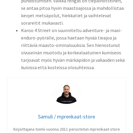
puhdistumisen. Vaikka rengas on tiepainotteinen,
se antaa pitoa hyvin maastoajossa ja mahdollistaa
kevyet metsäpolut, hiekkatiet ja vaihtelevat
sorareitit mukavasti.
Karoo 4 Street on suunniteltu adventure- ja maxi-
enduro-pyörälle, jossa haetaan hyvää tieajoa ja
riittäviä maasto-ominaisuuksia. Sen hienostunut
sivuseinän muotoilu ja korkealaatuinen kumiseos
tarjoavat myös hyvän märkäpidon ja vakauden sekä
kuivissa että kosteissa olosuhteissa.
Samuli / mprenkaat-store
Kirjoittajana toimii vuonna 2011 perustetun mprenkaat-store