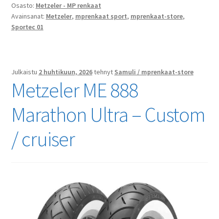
Osasto:
Metzeler - MP renkaat
Avainsanat:
Metzeler
,
mprenkaat sport
,
mprenkaat-store
,
Sportec 01
Julkaistu
2 huhtikuun, 2026
tehnyt
Samuli / mprenkaat-store
Metzeler ME 888
Marathon Ultra – Custom
/ cruiser