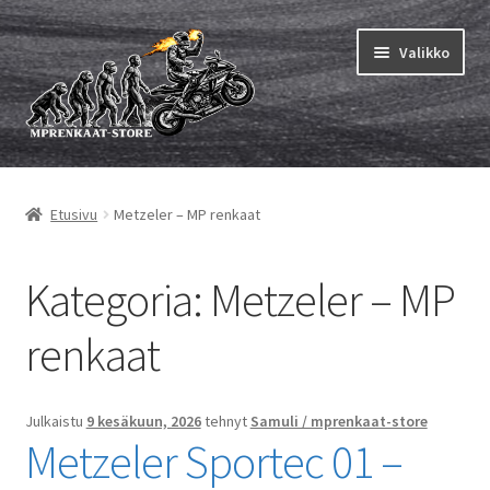
Siirry
Siirry
Valikko
navigointiin
sisältöön
Laajen
MP renkaat
alemm
Etusivu
Metzeler – MP renkaat
tason
Laajen
Sisärenkaat ja nauhat
valikko
alemm
tason
Laajen
Kategoria:
Metzeler – MP
Rengasmerkit
valikko
alemm
tason
Laajen
renkaat
Vinkit&ohjeet
valikko
alemm
tason
Yhteys
valikko
Julkaistu
9 kesäkuun, 2026
tehnyt
Samuli / mprenkaat-store
Metzeler Sportec 01 –