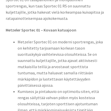
sportrengas, kun taas Sportec 01 RS on suunnattu
kuljettajille, jotka hakevat vielä korkeampaa kuivapitoa ja
ratapainotteisempaa ajokokemusta.
Metzeler Sportec 01 – Kovaan katuajoon
Metzeler Sportec 01 on moderni sportrengas, joka
on kehitetty tarjoamaan korkean tason
suorituskykyä vaihtelevissa olosuhteissa. Se on
suunnattu kuljettajille, jotka ajavat aktiivisesti
mutkaisilla teillä ja arvostavat sporttista
tuntumaa, mutta haluavat samalla riittävän
märkäpidon ja luotettavan käytettävyyden
päivittäisessä ajossa.
Kumiseos ja pintakuvio on optimoitu siten, että
rengas säilyttää vahvan pidon myös kosteissa
olosuhteissa, tarjoten sporttisen ajotuntuman
ilman, että märkäominaisuuksista tingitään.