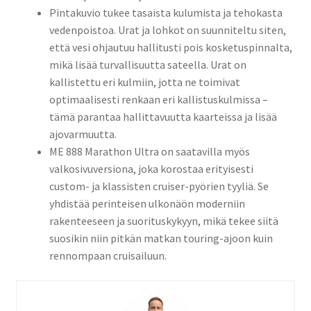
Pintakuvio tukee tasaista kulumista ja tehokasta
vedenpoistoa. Urat ja lohkot on suunniteltu siten,
että vesi ohjautuu hallitusti pois kosketuspinnalta,
mikä lisää turvallisuutta sateella. Urat on
kallistettu eri kulmiin, jotta ne toimivat
optimaalisesti renkaan eri kallistuskulmissa –
tämä parantaa hallittavuutta kaarteissa ja lisää
ajovarmuutta.
ME 888 Marathon Ultra on saatavilla myös
valkosivuversiona, joka korostaa erityisesti
custom- ja klassisten cruiser-pyörien tyyliä. Se
yhdistää perinteisen ulkonäön moderniin
rakenteeseen ja suorituskykyyn, mikä tekee siitä
suosikin niin pitkän matkan touring-ajoon kuin
rennompaan cruisailuun.