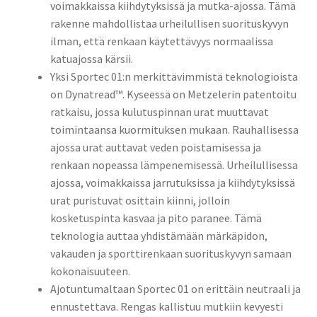
voimakkaissa kiihdytyksissä ja mutka-ajossa. Tämä
rakenne mahdollistaa urheilullisen suorituskyvyn
ilman, että renkaan käytettävyys normaalissa
katuajossa kärsii.
Yksi Sportec 01:n merkittävimmistä teknologioista
on Dynatread™. Kyseessä on Metzelerin patentoitu
ratkaisu, jossa kulutuspinnan urat muuttavat
toimintaansa kuormituksen mukaan. Rauhallisessa
ajossa urat auttavat veden poistamisessa ja
renkaan nopeassa lämpenemisessä. Urheilullisessa
ajossa, voimakkaissa jarrutuksissa ja kiihdytyksissä
urat puristuvat osittain kiinni, jolloin
kosketuspinta kasvaa ja pito paranee. Tämä
teknologia auttaa yhdistämään märkäpidon,
vakauden ja sporttirenkaan suorituskyvyn samaan
kokonaisuuteen.
Ajotuntumaltaan Sportec 01 on erittäin neutraali ja
ennustettava. Rengas kallistuu mutkiin kevyesti