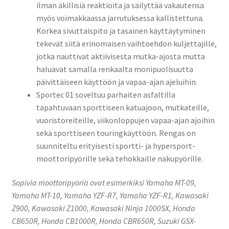
ilman äkillisiä reaktioita ja säilyttää vakautensa
myös voimakkaassa jarrutuksessa kallistettuna.
Korkea sivuttaispito ja tasainen käyttäytyminen
tekevät siitä erinomaisen vaihtoehdon kuljettajille,
jotka nauttivat aktiivisesta mutka-ajosta mutta
haluavat samalla renkaalta monipuolisuutta
päivittäiseen käyttöön ja vapaa-ajan ajeluihin.
Sportec 01 soveltuu parhaiten asfaltilla
tapahtuvaan sporttiseen katuajoon, mutkateille,
vuoristoreiteille, viikonloppujen vapaa-ajan ajoihin
sekä sporttiseen touringkäyttöön. Rengas on
suunniteltu erityisesti sportti- ja hypersport-
moottoripyörille sekä tehokkaille nakupyörille.
Sopivia moottoripyöriä ovat esimerkiksi Yamaha MT-09,
Yamaha MT-10, Yamaha YZF-R7, Yamaha YZF-R1, Kawasaki
Z900, Kawasaki Z1000, Kawasaki Ninja 1000SX, Honda
CB650R, Honda CB1000R, Honda CBR650R, Suzuki GSX-