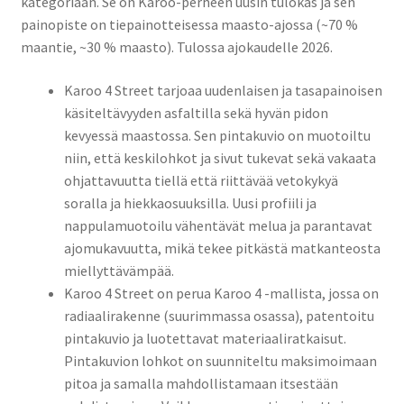
kategoriaan. Se on Karoo-perheen uusin tulokas ja sen
painopiste on tiepainotteisessa maasto-ajossa (~70 %
maantie, ~30 % maasto). Tulossa ajokaudelle 2026.
Karoo 4 Street tarjoaa uudenlaisen ja tasapainoisen
käsiteltävyyden asfaltilla sekä hyvän pidon
kevyessä maastossa. Sen pintakuvio on muotoiltu
niin, että keskilohkot ja sivut tukevat sekä vakaata
ohjattavuutta tiellä että riittävää vetokykyä
soralla ja hiekkaosuuksilla. Uusi profiili ja
nappulamuotoilu vähentävät melua ja parantavat
ajomukavuutta, mikä tekee pitkästä matkanteosta
miellyttävämpää.
Karoo 4 Street on perua Karoo 4 -mallista, jossa on
radiaalirakenne (suurimmassa osassa), patentoitu
pintakuvio ja luotettavat materiaaliratkaisut.
Pintakuvion lohkot on suunniteltu maksimoimaan
pitoa ja samalla mahdollistamaan itsestään