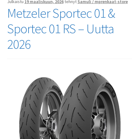
Julkaistu
19 maaliskuun, 2026
tehnyt
Samuli / mprenkaat-store
Metzeler Sportec 01 &
Sportec 01 RS – Uutta
2026