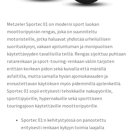
Metzeler Sportec 01 on moderni sport luokan
moottoripyörän rengas, joka on suunniteltu
motoristeille, jotka haluavat yhdistää urheilullisen
suorituskyvyn, vakaan ajotuntuman ja monipuolisen
käytettävyyden tavallisilla teillä. Rengas sijoittuu puhtaan
ratarenkaan ja sport-touring-renkaan väliin tarjoten
erittäin korkean pidon sekä kuivalla että märällä
asfaltilla, mutta samalla hyvän ajomukavuuden ja
ennustettavan käytöksen myös pidemmillä ajolenkeillä.
Sportec 01 sopii erityisesti tehokkaille nakupyörille,
sporttipyörille, hypernakuille sekä sporttiseen
touringajoon käytettäville moottoripyörille.
Sportec 01:n kehitystyössä on panostettu
erityisesti renkaan kykyyn toimia laajalla