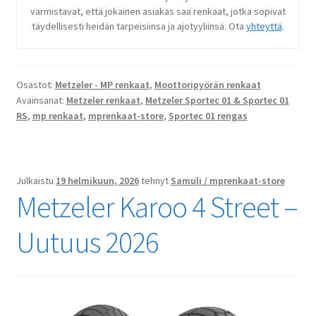
varmistavat, että jokainen asiakas saa renkaat, jotka sopivat
täydellisesti heidän tarpeisiinsa ja ajotyyliinsä. Ota
yhteyttä
.
Osastot:
Metzeler - MP renkaat
,
Moottoripyörän renkaat
Avainsanat:
Metzeler renkaat
,
Metzeler Sportec 01 & Sportec 01
RS
,
mp renkaat
,
mprenkaat-store
,
Sportec 01 rengas
Julkaistu
19 helmikuun, 2026
tehnyt
Samuli / mprenkaat-store
Metzeler Karoo 4 Street –
Uutuus 2026