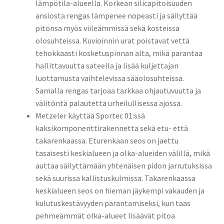
lämpötila-alueella. Korkean silicapitoisuuden
ansiosta rengas lämpenee nopeasti ja säilyttää
pitonsa myös viileämmissä sekä kosteissa
olosuhteissa. Kuvioinnin urat poistavat vettä
tehokkaasti kosketuspinnan alta, mikä parantaa
hallittavuutta sateella ja lisää kuljettajan
luottamusta vaihtelevissa sääolosuhteissa.
Samalla rengas tarjoaa tarkkaa ohjautuvuutta ja
välitöntä palautetta urheilullisessa ajossa.
Metzeler käyttää Sportec 01:ssä
kaksikomponenttirakennetta sekä etu- että
takarenkaassa. Eturenkaan seos on jaettu
tasaisesti keskialueen ja olka-alueiden välillä, mikä
auttaa säilyttämään yhtenäisen pidon jarrutuksissa
sekä suurissa kallistuskulmissa. Takarenkaassa
keskialueen seos on hieman jäykempi vakauden ja
kulutuskestävyyden parantamiseksi, kun taas
pehmeämmät olka-alueet lisäävät pitoa