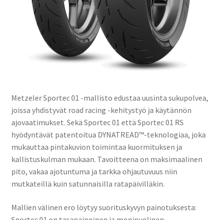
Metzeler Sportec 01 -mallisto edustaa uusinta sukupolvea,
joissa yhdistyvät road racing -kehitystyö ja käytännön
ajovaatimukset. Sekä Sportec 01 että Sportec 01 RS
hyödyntävät patentoitua DYNATREAD™-teknologiaa, joka
mukauttaa pintakuvion toimintaa kuormituksen ja
kallistuskulman mukaan. Tavoitteena on maksimaalinen
pito, vakaa ajotuntuma ja tarkka ohjautuvuus niin
mutkateillä kuin satunnaisilla ratapäivilläkin.
Mallien välinen ero löytyy suorituskyvyn painotuksesta:
Sportec 01 on tasapainoinen ja monipuolinen