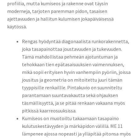
profiilia, mutta kumiseos ja rakenne ovat täysin
moderneja, tarjoten paremman pidon, tasaisen
ajettavuuden ja hallitun kulumisen jokapäiväisessä
käytössä.
Rengas hyödyntää diagonaalista runkorakennetta,
joka tasapainottaa joustavuuden ja tukevuuden.
Tämä mahdollistaa pehmeän ajotuntuman ja
tehokkaan tien epätasaisuuksien vaimennuksen,
mikä sopii erityisen hyvin vanhempiin pyöriin, joissa
jousitus ja geometria on mitoitettu juuri tämän
tyyppisille renkaillle. Pintakuvio on suunniteltu
parantamaan suuntavakautta sekä ohjauksen
täsmällisyyttä, ja se pitää renkaan vakaana myös
pitkissä kaarreosuuksissa.
Kumiseos on muotoiltu takaamaan tasapaino
kulutuskestävyyden ja märkäpidon välillä. ME 11
lämpenee ajossa nopeasti ja ylläpitää pitonsa myös