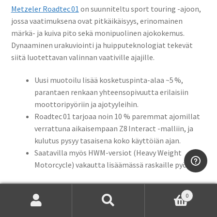
Metzeler Roadtec 01
on suunniteltu sport touring -ajoon,
jossa vaatimuksena ovat pitkäikäisyys, erinomainen
märkä- ja kuiva pito sekä monipuolinen ajokokemus.
Dynaaminen urakuviointi ja huipputeknologiat tekevät
siitä luotettavan valinnan vaativille ajajille.
Uusi muotoilu lisää kosketuspinta-alaa ~5 %,
parantaen renkaan yhteensopivuutta erilaisiin
moottoripyöriin ja ajotyyleihin.
Roadtec 01 tarjoaa noin 10 % paremmat ajomillat
verrattuna aikaisempaan Z8 Interact -malliin, ja
kulutus pysyy tasaisena koko käyttöiän ajan.
Saatavilla myös HWM-versiot (Heavy Weight
Motorcycle) vakautta lisäämässä raskaille pyörille.
Roadtec 01 on räätälöity sport touring -pyörille, jotka
0
vaativat suorituskykyä kaikissa olosuhteissa. Se soveltuu
Etsi:
Haku
erityisesti: BMW R 1250 GS, Yamaha Tracer 9, Kawasaki