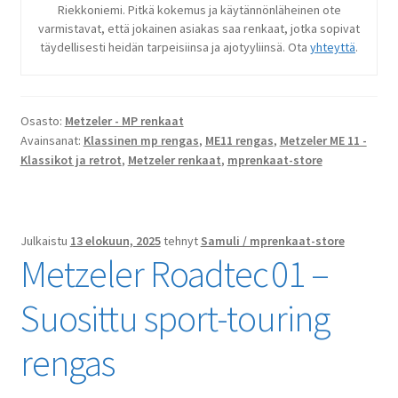
Riekkoniemi. Pitkä kokemus ja käytännönläheinen ote
varmistavat, että jokainen asiakas saa renkaat, jotka sopivat
täydellisesti heidän tarpeisiinsa ja ajotyyliinsä. Ota
yhteyttä
.
Osasto:
Metzeler - MP renkaat
Avainsanat:
Klassinen mp rengas
,
ME11 rengas
,
Metzeler ME 11 -
Klassikot ja retrot
,
Metzeler renkaat
,
mprenkaat-store
Julkaistu
13 elokuun, 2025
tehnyt
Samuli / mprenkaat-store
Metzeler Roadtec 01 –
Suosittu sport-touring
rengas