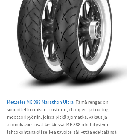
Metzeler ME 888 Marathon Ultra
. Tämä rengas on
suunniteltu cruiser-, custom-, chopper- ja touring-
moottoripyöriin, joissa pitkä ajomatka, vakaus ja
ajomukavuus ovat keskiössä. ME 888:n kehitystyön
lähtökohtana oli selkeä tavoite: säilyttää edeltäjänsä