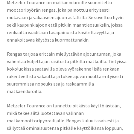
Metzeler Tourance on matkaenduroille suunniteltu
moottoripyörän rengas, joka painottuu erityisesti
mukavaan ja vakaaseen ajoon asfaltilla. Se soveltuu hyvin
sekä kaupunkiajoon että pitkiin maantieosuuksiin, joissa
renkaalta vaaditaan tasapainoista käsiteltävyyttä ja
ennakoitavaa käytöstä kuormattunakin.
Rengas tarjoaa erittäin miellyttävän ajotuntuman, joka
vähentää kuljettajan rasitusta pitkillä matkoilla. Tietyissä
kokoluokissa saatavilla oleva vyörakenne lisää renkaan
rakenteellista vakautta ja tukee ajovarmuutta erityisesti
suuremmissa nopeuksissa ja raskaammilla
matkaenduroilla.
Metzeler Tourance on tunnettu pitkästä käyttöiästään,
mikä tekee siitä luotettavan valinnan
matkamoottoripyöräilijälle. Rengas kuluu tasaisesti ja
säilyttää ominaisuutensa pitkälle käyttöikänsä loppuun,