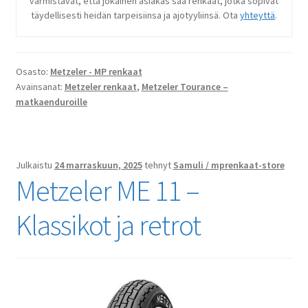
varmistavat, että jokainen asiakas saa renkaat, jotka sopivat
täydellisesti heidän tarpeisiinsa ja ajotyyliinsä. Ota
yhteyttä
.
Osasto:
Metzeler - MP renkaat
Avainsanat:
Metzeler renkaat
,
Metzeler Tourance –
matkaenduroille
Julkaistu
24 marraskuun, 2025
tehnyt
Samuli / mprenkaat-store
Metzeler ME 11 –
Klassikot ja retrot