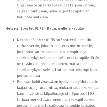
Ohjausvaste on tarkka ja etupää tarjoaa vahvan,
selkeän tuntuman, mikä helpottaa ajolinjan
hallintaa mutkissa.
Metzeler Sportec 01 RS – Ratapäiville ja kadulle
Metzeler Sportec 01 RS on Sportec 01 -mallin
terävin versio, joka on kehitetty motoristeille,
jotka vaativat maksimaalista kuivapitoa ja
suorituskykyä sekä maantiellä että ratapäivillä. Se
on täysin tieliikennekelpoinen, mutta sen
suorituskyky on selvästi ratapainotteisempi kuin
perusmallissa.
Renkaan kehityksessä on hyödynnetty Metzelerin
laajaa racing -osaamista, mukaan lukien kokemus
kansainvälisistä kilpailusarjoista. Sportec 01 RS
tarjoaa merkittävästi enemmän kuivapitoa kuin
perusmallit, mutta säilyttää kuitenkin katuajoon