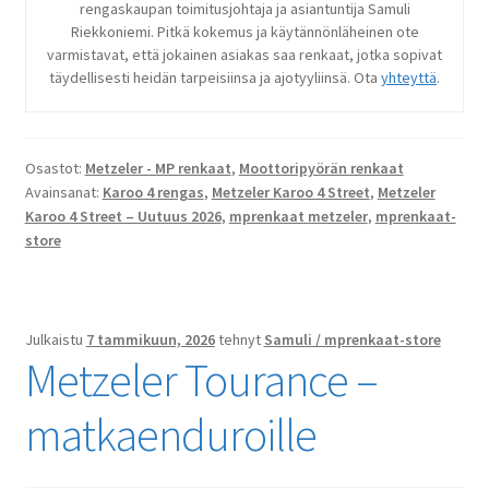
rengaskaupan toimitusjohtaja ja asiantuntija Samuli
Riekkoniemi. Pitkä kokemus ja käytännönläheinen ote
varmistavat, että jokainen asiakas saa renkaat, jotka sopivat
täydellisesti heidän tarpeisiinsa ja ajotyyliinsä. Ota
yhteyttä
.
Osastot:
Metzeler - MP renkaat
,
Moottoripyörän renkaat
Avainsanat:
Karoo 4 rengas
,
Metzeler Karoo 4 Street
,
Metzeler
Karoo 4 Street – Uutuus 2026
,
mprenkaat metzeler
,
mprenkaat-
store
Julkaistu
7 tammikuun, 2026
tehnyt
Samuli / mprenkaat-store
Metzeler Tourance –
matkaenduroille