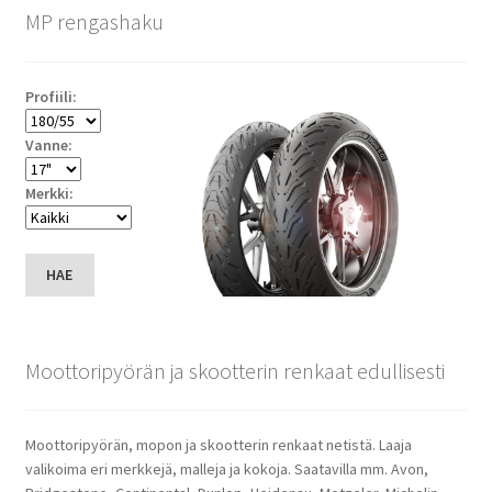
MP rengashaku
Profiili:
Vanne:
Merkki:
HAE
Moottoripyörän ja skootterin renkaat edullisesti
Moottoripyörän, mopon ja skootterin renkaat netistä. Laaja
valikoima eri merkkejä, malleja ja kokoja. Saatavilla mm. Avon,