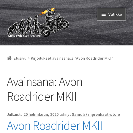
Siirry
Siirry
Valikko
navigointiin
sisältöön
Laajen
MP renkaat
alemm
Etusivu
Kirjoitukset avainsanalla “Avon Roadrider MKII”
tason
Laajen
Sisärenkaat ja nauhat
valikko
alemm
tason
Laajen
Avainsana:
Avon
Rengasmerkit
valikko
alemm
tason
Laajen
Roadrider MKII
Vinkit&ohjeet
valikko
alemm
tason
Yhteys
valikko
Julkaistu
20 helmikuun, 2020
tehnyt
Samuli / mprenkaat-store
Avon Roadrider MKII