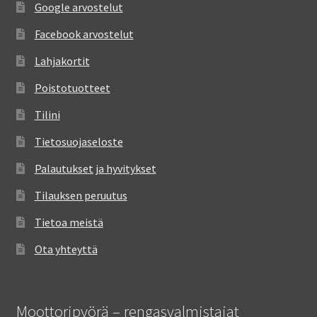
Google arvostelut
Facebook arvostelut
Lahjakortit
Poistotuotteet
Tilini
Tietosuojaseloste
Palautukset ja hyvitykset
Tilauksen peruutus
Tietoa meistä
Ota yhteyttä
Moottoripyörä – rengasvalmistajat