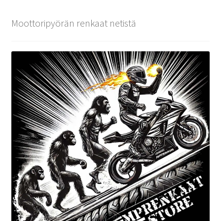
Moottoripyörän renkaat netistä