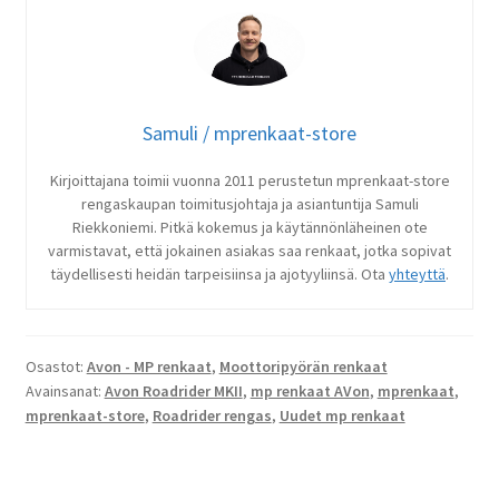
Samuli / mprenkaat-store
Kirjoittajana toimii vuonna 2011 perustetun mprenkaat-store
rengaskaupan toimitusjohtaja ja asiantuntija Samuli
Riekkoniemi. Pitkä kokemus ja käytännönläheinen ote
varmistavat, että jokainen asiakas saa renkaat, jotka sopivat
täydellisesti heidän tarpeisiinsa ja ajotyyliinsä. Ota
yhteyttä
.
Osastot:
Avon - MP renkaat
,
Moottoripyörän renkaat
Avainsanat:
Avon Roadrider MKII
,
mp renkaat AVon
,
mprenkaat
,
mprenkaat-store
,
Roadrider rengas
,
Uudet mp renkaat