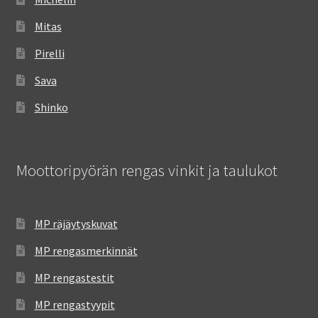
Mitas
Pirelli
Sava
Shinko
Moottoripyörän rengas vinkit ja taulukot
MP räjäytyskuvat
MP rengasmerkinnät
MP rengastestit
MP rengastyypit