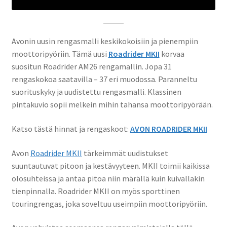
Avonin uusin rengasmalli keskikokoisiin ja pienempiin
moottoripyöriin. Tämä uusi
Roadrider MKII
korvaa
suositun Roadrider AM26 rengamallin. Jopa 31
rengaskokoa saatavilla – 37 eri muodossa. Paranneltu
suorituskyky ja uudistettu rengasmalli. Klassinen
pintakuvio sopii melkein mihin tahansa moottoripyörään.
Katso tästä hinnat ja rengaskoot:
AVON ROADRIDER MKII
Avon
Roadrider MKII
tärkeimmät uudistukset
suuntautuvat pitoon ja kestävyyteen. MKII toimii kaikissa
olosuhteissa ja antaa pitoa niin märällä kuin kuivallakin
tienpinnalla. Roadrider MKII on myös sporttinen
touringrengas, joka soveltuu useimpiin moottoripyöriin.