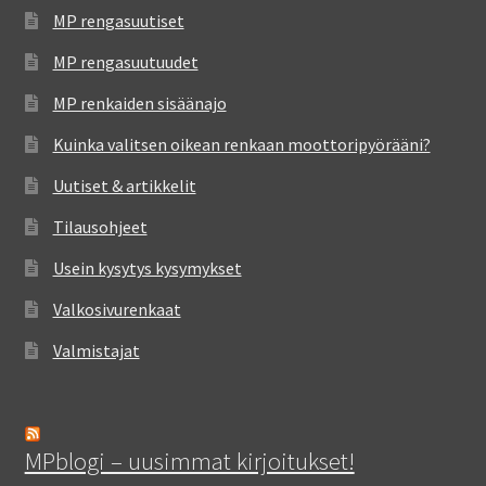
MP rengasuutiset
MP rengasuutuudet
MP renkaiden sisäänajo
Kuinka valitsen oikean renkaan moottoripyörääni?
Uutiset & artikkelit
Tilausohjeet
Usein kysytys kysymykset
Valkosivurenkaat
Valmistajat
MPblogi – uusimmat kirjoitukset!