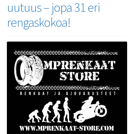
uutuus – jopa 31 eri
rengaskokoa!