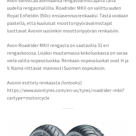
Avon vahvistaa asemaansa rengasvalmistajalla tällä
uudella rengasmallilla. Roadrider MKII on valittu uuden
Royal Enfieldin 350cc ensiasennusrenkaaksi. Tästä voidaan
päätellä, että kuuluisat moottoripyörävalmistajat
luottavat Avonin uusiinkin moottoripyörän renkaisiin.
Avon Roadrider MKII rengasta on saatavilla 31 eri
rengaskoossa. Lisäksi muutamassa kokoluokassa on varaa
vielä valita nopeusluokka. Renkaan nopeusluokat ovat H ja
V. Nämä riittävät mainiosti Suomen nopeuksiin.
Avonin esittely renkaasta
(lontooksi)
https://www.avontyres.com/en-us/tyres/roadrider-mkii?
cartype=motorcycle