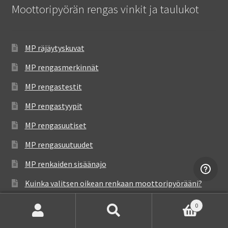
Moottoripyörän rengas vinkit ja taulukot
MP räjäytyskuvat
MP rengasmerkinnät
MP rengastestit
MP rengastyypit
MP rengasuutiset
MP rengasuutuudet
MP renkaiden sisäänajo
Kuinka valitsen oikean renkaan moottoripyörääni?
Uutiset & artikkelit
0
Etsi:
Haku
Tilausohjeet