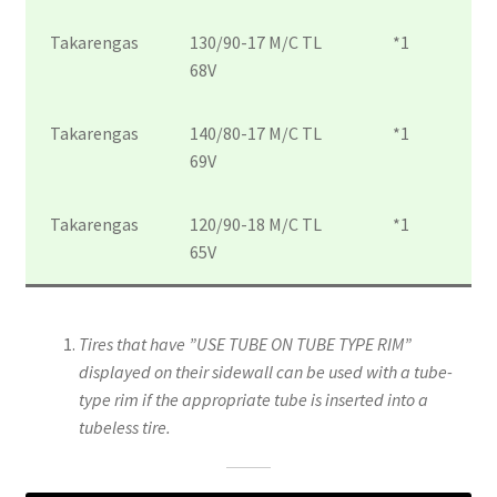
Takarengas
130/90-17 M/C TL
*1
68V
Takarengas
140/80-17 M/C TL
*1
69V
Takarengas
120/90-18 M/C TL
*1
65V
Tires that have ”USE TUBE ON TUBE TYPE RIM”
displayed on their sidewall can be used with a tube-
type rim if the appropriate tube is inserted into a
tubeless tire.