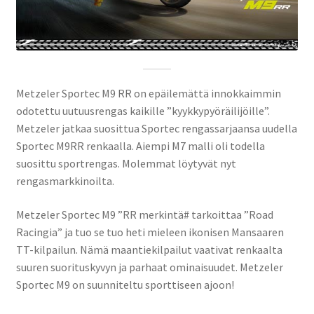
Metzeler Sportec M9 RR on epäilemättä innokkaimmin
odotettu uutuusrengas kaikille ”kyykkypyöräilijöille”.
Metzeler jatkaa suosittua Sportec rengassarjaansa uudella
Sportec M9RR renkaalla. Aiempi M7 malli oli todella
suosittu sportrengas. Molemmat löytyvät nyt
rengasmarkkinoilta.
Metzeler Sportec M9 ”RR merkintä# tarkoittaa ”Road
Racingia” ja tuo se tuo heti mieleen ikonisen Mansaaren
TT-kilpailun. Nämä maantiekilpailut vaativat renkaalta
suuren suorituskyvyn ja parhaat ominaisuudet. Metzeler
Sportec M9 on suunniteltu sporttiseen ajoon!