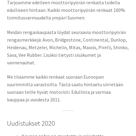
Tarjoamme edelleen moottoripyörän renkaita todella
edulliseen hintaan. Kaikki moottoripyörän renkaat 100%
toimitusvarmuudella ympäri Suomen.
Meidän rengaskaupasta löydät seuraavia moottoripyörän
rengasmerkkejä: Avon, Bridgestone, Continental, Dunlop,
Heidenau, Metzeler, Michelin, Mitas, Maxxis, Pirelli, Shinko,
Sava, Vee Rubber. Lisäksi tietysti sisäkumet ja
vannenauhat.
Me tilaamme kaikki renkaat suoraan Euroopan
suurimmilta varastoilta. Tästä saatu hintaetu siirretään
suoraan teille hyvät motoristi. Edullista ja varmaa
kauppaa jo vuodesta 2011.
Uudistukset 2020
Kaupan pohja on muutettu ja päivitetty