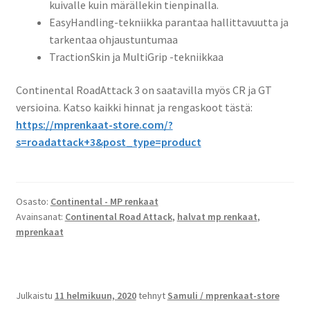
kuivalle kuin märällekin tienpinalla.
EasyHandling-tekniikka parantaa hallittavuutta ja
tarkentaa ohjaustuntumaa
TractionSkin ja MultiGrip -tekniikkaa
Continental RoadAttack 3 on saatavilla myös CR ja GT
versioina. Katso kaikki hinnat ja rengaskoot tästä:
https://mprenkaat-store.com/?
s=roadattack+3&post_type=product
Osasto:
Continental - MP renkaat
Avainsanat:
Continental Road Attack
,
halvat mp renkaat
,
mprenkaat
Julkaistu
11 helmikuun, 2020
tehnyt
Samuli / mprenkaat-store