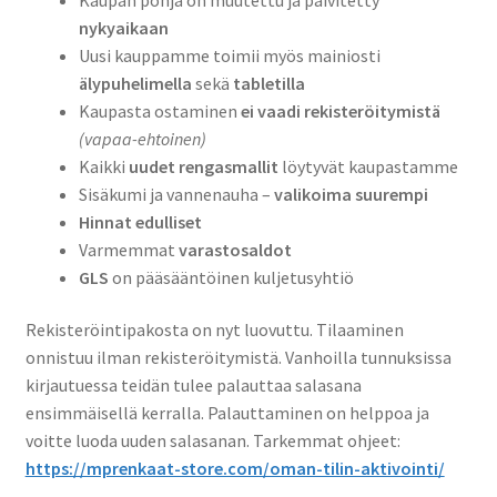
nykyaikaan
Uusi kauppamme toimii myös mainiosti
älypuhelimella
sekä
tabletilla
Kaupasta ostaminen
ei vaadi rekisteröitymistä
(vapaa-ehtoinen)
Kaikki
uudet rengasmallit
löytyvät kaupastamme
Sisäkumi ja vannenauha –
valikoima suurempi
Hinnat edulliset
Varmemmat
varastosaldot
GLS
on pääsääntöinen kuljetusyhtiö
Rekisteröintipakosta on nyt luovuttu. Tilaaminen
onnistuu ilman rekisteröitymistä. Vanhoilla tunnuksissa
kirjautuessa teidän tulee palauttaa salasana
ensimmäisellä kerralla. Palauttaminen on helppoa ja
voitte luoda uuden salasanan. Tarkemmat ohjeet:
https://mprenkaat-store.com/oman-tilin-aktivointi/