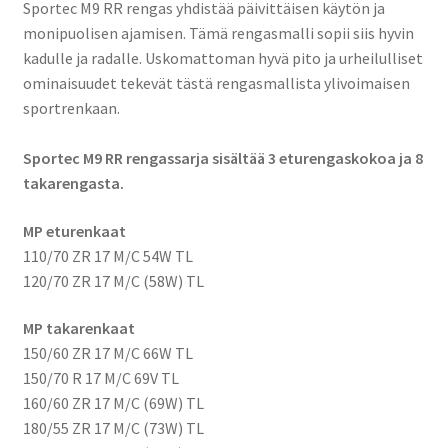
Sportec M9 RR rengas yhdistää päivittäisen käytön ja
monipuolisen ajamisen. Tämä rengasmalli sopii siis hyvin
kadulle ja radalle. Uskomattoman hyvä pito ja urheilulliset
ominaisuudet tekevät tästä rengasmallista ylivoimaisen
sportrenkaan.
Sportec M9 RR rengassarja sisältää 3 eturengaskokoa ja 8
takarengasta.
MP eturenkaat
110/70 ZR 17 M/C 54W TL
120/70 ZR 17 M/C (58W) TL
MP takarenkaat
150/60 ZR 17 M/C 66W TL
150/70 R 17 M/C 69V TL
160/60 ZR 17 M/C (69W) TL
180/55 ZR 17 M/C (73W) TL