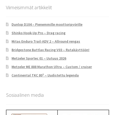
Viimeisimmät artikkelit
Dunlop D104 – Pienemmille moottoripyörille
Shinko Hook-Up Pro – Drag racing
Mitas Enduro Trail-ADV 2 – Allround rengas
Bridgestone Battlax Racing V03 – Ratakäyttöön!
Metzeler Sportec 01 – Uutuus 2026
Metzeler ME 888 Marathon Ultra – Custom / cruiser
Continental TKC 80² – Uudistettu legenda
Sosiaalinen media