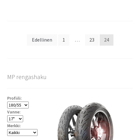
Artikkelien
Edellinen
1
…
23
24
sivutus
MP rengashaku
Profiili:
Vanne:
Merkki: