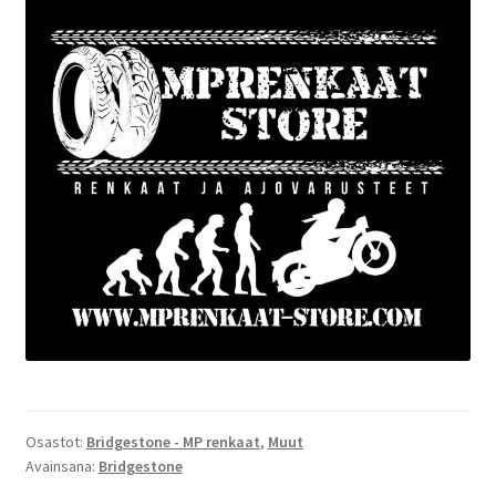
Osastot:
Bridgestone - MP renkaat
,
Muut
Avainsana:
Bridgestone