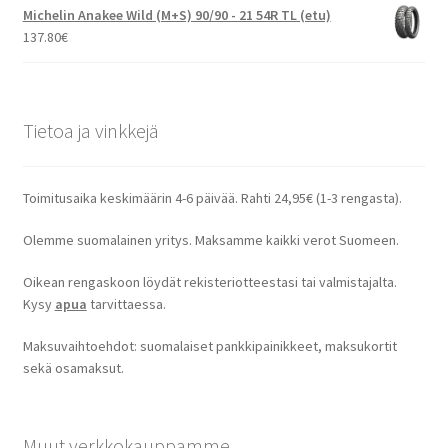
Michelin Anakee Wild (M+S) 90/90 - 21 54R TL (etu)
137.80
€
Tietoa ja vinkkejä
Toimitusaika keskimäärin 4-6 päivää. Rahti 24,95€ (1-3 rengasta).
Olemme suomalainen yritys. Maksamme kaikki verot Suomeen.
Oikean rengaskoon löydät rekisteriotteestasi tai valmistajalta.
Kysy
apua
tarvittaessa.
Maksuvaihtoehdot: suomalaiset pankkipainikkeet, maksukortit
sekä osamaksut.
Muut verkkokauppamme