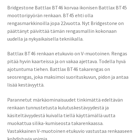
Bridgestone Battlax BT46 korvaa ikonisen Battlax BT45
moottoripyörän renkaan. BT45 ehti olla
rengasmarkkinoilla jopa 22vuotta. Nyt Bridgestone on
päättänyt päivittää tämän rengasmallin kokonaan
uudella ja nykyaikaisella tekniikalla.
Battlax BT46 renkaan etukuvio on V-muotoinen. Rengas
pitää hyvin kaarteissa ja on vakaa ajettava. Todella hyvä
ajotuntuma tiehen. Battlax BT46 takarengas on
seosrengas, joka maksimoi suorituskuvun, pidon ja antaa
lisää kestävyyttä.
Parannetut märkäominaisuudet tinkimättä edeltävän
renkaan tunnustetusta kulutuskestävyydestä ja
käsiteltävyydestä kuivalla tiellä käyttämällä uutta
muokattua silika-kumiseosta takarenkaassa.
Vastakkainen V-muotoinen etukuvio vastustaa renkaaseen
kohdistuvia voimia.